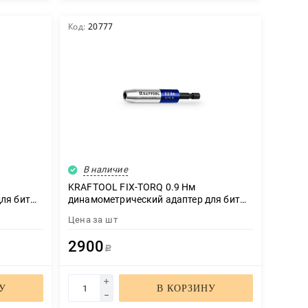
Код:
20777
В наличие
KRAFTOOL FIX-TORQ 0.9 Нм
ля бит
динамометрический адаптер для бит
(64035-0.9)
Цена за
шт
2900
Р
У
В КОРЗИНУ