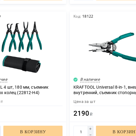
9
Код:
18122
ичие
В наличие
 4 шт, 180 мм, съемник
KRAFTOOL Universal 8-in-1, вн
х колец (22812-H4)
внутренний, съемник стопорн
(22813)
шт
Цена за
шт
2190
Р
Р
В КОРЗИНУ
В КОРЗИН