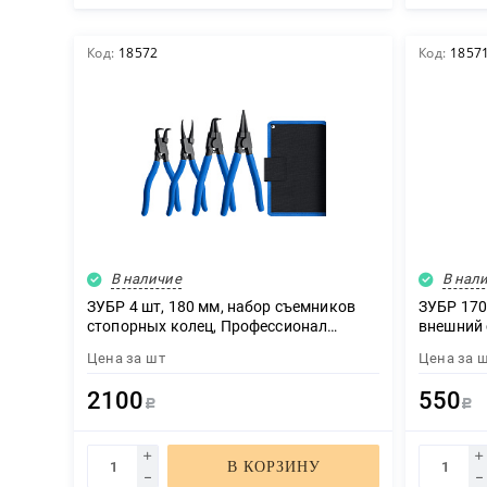
Код:
18572
Код:
1857
В наличие
В нал
ЗУБР 4 шт, 180 мм, набор съемников
ЗУБР 170
стопорных колец, Профессионал
внешний 
(22821-H4)
Професси
Цена за
шт
Цена за
2100
550
Р
Р
В КОРЗИНУ