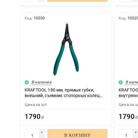
Код:
10030
Код:
1002
В наличие
В нал
KRAFTOOL 180 мм, прямые губки,
KRAFTOOL
внешний, съемник стопорных колец
внутренн
(22812-3)
(22812-2
Цена за
шт
Цена за
1790
1790
Р
В КОРЗИНУ