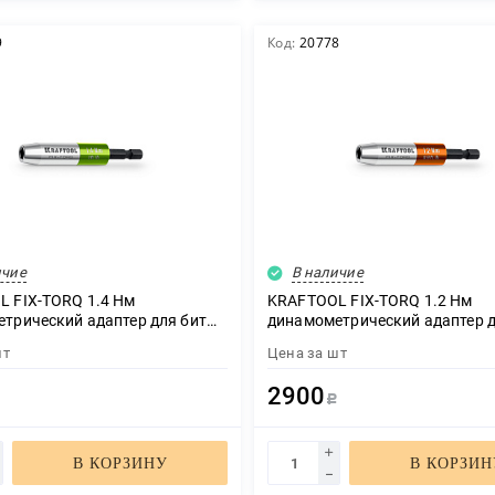
9
Код:
20778
ичие
В наличие
 FIX-TORQ 1.4 Нм
KRAFTOOL FIX-TORQ 1.2 Нм
трический адаптер для бит
динамометрический адаптер д
4)
(64035-1.2)
шт
Цена за
шт
2900
Р
Р
В КОРЗИНУ
В КОРЗИН