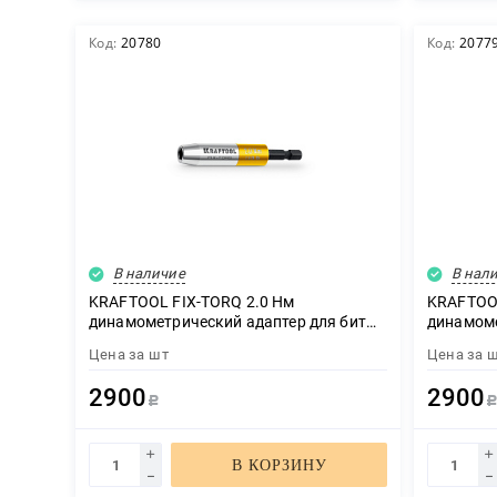
Код:
20780
Код:
2077
В наличие
В нал
KRAFTOOL FIX-TORQ 2.0 Нм
KRAFTOOL
динамометрический адаптер для бит
динамоме
(64035-2.0)
(64035-1.
Цена за
шт
Цена за
2900
2900
Р
В КОРЗИНУ