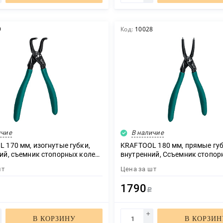
9
Код:
10028
ичие
В наличие
 170 мм, изогнутые губки,
KRAFTOOL 180 мм, прямые губ
ий, съемник стопорных колец
внутренний, Ссъемник стопор
)
колец (22812-1)
шт
Цена за
шт
1790
Р
Р
В КОРЗИНУ
В КОРЗИН