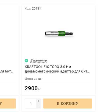
Код:
20781
В наличие
KRAFTOOL FIX-TORQ 3.0 Нм
ля бит
динамометрический адаптер для бит
(64035-3.0)
Цена за
шт
2900
Р
У
В КОРЗИНУ