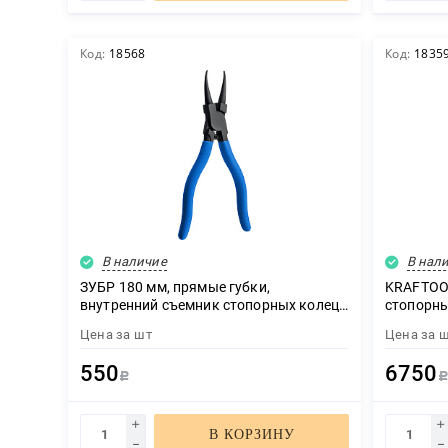
Код:
18568
Код:
1835
В наличие
В нал
ЗУБР 180 мм, прямые губки,
KRAFTOOL
внутренний съемник стопорных колец,
стопорны
Профессионал (22821-1)
Цена за
шт
Цена за
550
6750
Р
В КОРЗИНУ