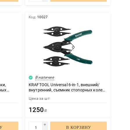
Код:
10027
В наличие
ки,
KRAFTOOL Universal 6-in-1, внешний/
ных
внутренний, съемник стопорных колец
(22811)
Цена за
шт
1250
Р
У
В КОРЗИНУ