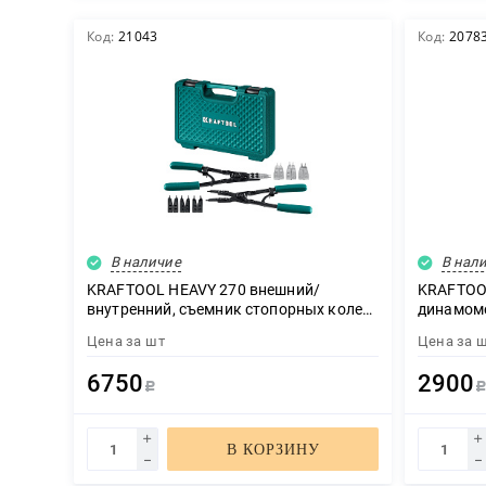
Код:
21043
Код:
2078
В наличие
В нал
KRAFTOOL HEAVY 270 внешний/
KRAFTOOL
внутренний, съемник стопорных колец
динамоме
(22814)
(64035-5.
Цена за
шт
Цена за
6750
2900
Р
В КОРЗИНУ