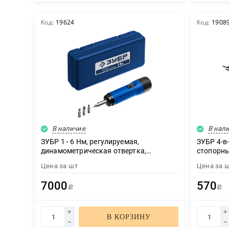
Код:
19624
Код:
1908
В наличие
В нал
ЗУБР 1 - 6 Нм, регулируемая,
ЗУБР 4-в-
динамометрическая отвертка,
стопорны
Профессионал (64015)
Цена за
шт
Цена за
7000
570
Р
Р
В КОРЗИНУ