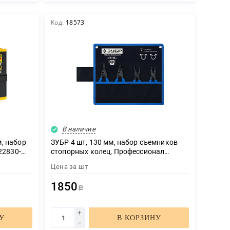
Код:
18573
В наличие
м, набор
ЗУБР 4 шт, 130 мм, набор съемников
22830-
стопорных колец, Профессионал
(22825)
Цена за
шт
1850
Р
У
В КОРЗИНУ