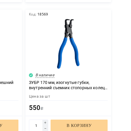
Код:
18569
В наличие
внешний
ЗУБР 170 мм, изогнутые губки,
внутренний съемник стопорных колец,
Профессионал (22821-2)
Цена за
шт
550
Р
У
В КОРЗИНУ