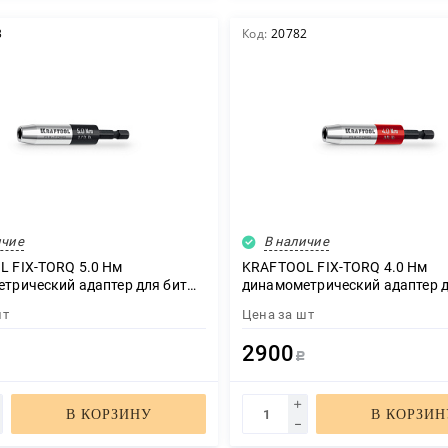
3
Код:
20782
ичие
В наличие
 FIX-TORQ 5.0 Нм
KRAFTOOL FIX-TORQ 4.0 Нм
трический адаптер для бит
динамометрический адаптер д
0)
(64035-4.0)
шт
Цена за
шт
2900
Р
Р
В КОРЗИНУ
В КОРЗИН