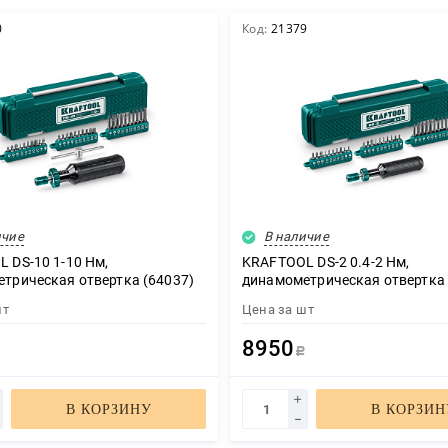
0
Код:
21379
ичие
В наличие
 DS-10 1-10 Нм,
KRAFTOOL DS-2 0.4-2 Нм,
трическая отвертка (64037)
динамометрическая отвертка 
шт
Цена за
шт
8950
Р
Р
В КОРЗИНУ
В КОРЗИН