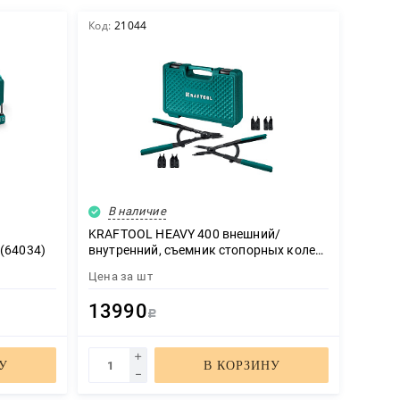
Код:
21044
В наличие
KRAFTOOL HEAVY 400 внешний/
(64034)
внутренний, съемник стопорных колец
(22815)
Цена за
шт
13990
Р
У
В КОРЗИНУ