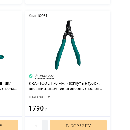
Код:
10031
В наличие
ешний/
KRAFTOOL 170 мм, изогнутые губки,
ых колец
внешний, съемник стопорных колец
(22812-4)
Цена за
шт
1790
Р
У
В КОРЗИНУ