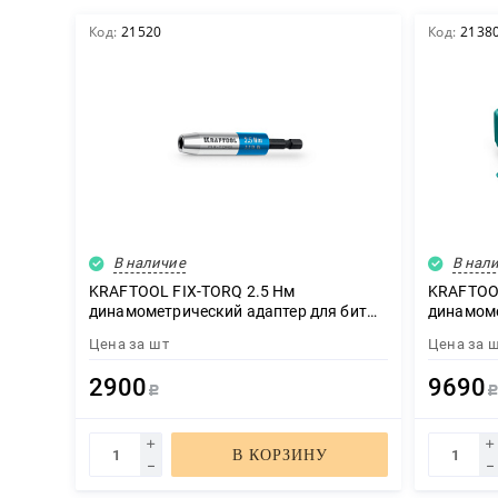
Код:
21520
Код:
2138
Декор
Изоляция
Инструменты
В наличие
В нал
KRAFTOOL FIX-TORQ 2.5 Нм
KRAFTOOL
динамометрический адаптер для бит
динамоме
(64035-2.5)
Продукция из дерева
Цена за
шт
Цена за
2900
9690
Р
Строительство
В КОРЗИНУ