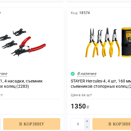
9
Код:
18574
ичие
В наличие
1, 4 насадки, съемник
STAYER Hercules-4, 4 шт, 160 м
х колец (2283)
съемников стопорных колец (
H4)
ЗАКАЗАТЬ ЗВОНОК
шт
Цена за
шт
1350
Р
В КОРЗИНУ
В КОРЗИН