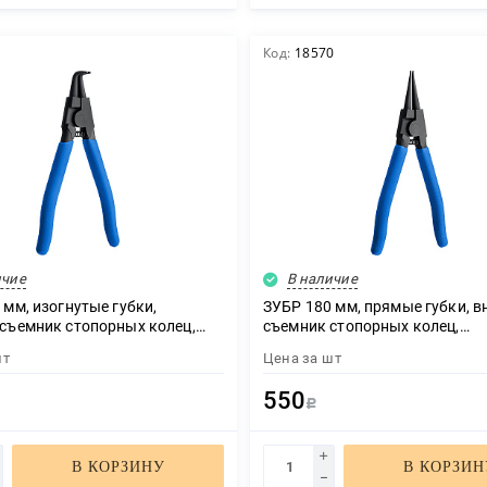
Нажимая кнопку "Отправить", я даю своё согласие на обработку моих
персональных данных в соответствии с ФЗ от 27.07.2006 № 152-ФЗ "О
1
Код:
18570
персональных данных", на условиях и для целей, определенных в
политикой
конфиденциальности
ОТПРАВИТЬ
ичие
В наличие
 мм, изогнутые губки,
ЗУБР 180 мм, прямые губки, 
съемник стопорных колец,
съемник стопорных колец,
онал (22821-4)
Профессионал (22821-3)
шт
Цена за
шт
550
Р
В КОРЗИНУ
В КОРЗИН