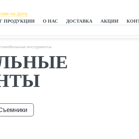
тове-на-Дону
тове-на-Дону
Г ПРОДУКЦИИ
О НАС
ДОСТАВКА
АКЦИИ
КОН
анроге
втомобильные инструменты
ЛЬНЫЕ
НТЫ
Съемники