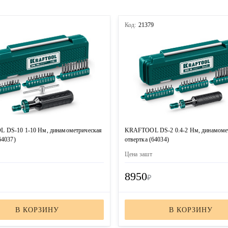
0
Код:
21379
DS-10 1-10 Нм, динамометрическая
KRAFTOOL DS-2 0.4-2 Нм, динамоме
64037)
отвертка (64034)
Цена за
шт
8950
₽
В КОРЗИНУ
В КОРЗИНУ