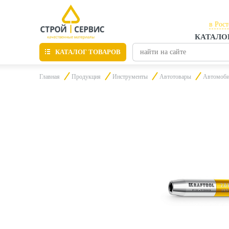
в Рос
КАТАЛО
в Рос
КАТАЛОГ ТОВАРОВ
в Таг
Главная
Продукция
Инструменты
Автотовары
Автомоби
Листовые материалы
Утепление
Материалы для отделки
Пиломатериалы