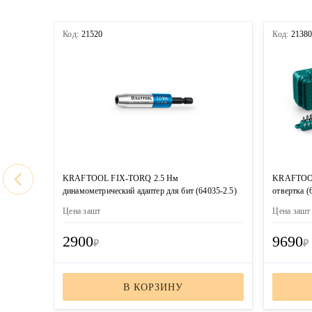
Код:
21520
Код:
2138
KRAFTOOL FIX-TORQ 2.5 Нм
KRAFTOOL 
динамометрический адаптер для бит (64035-2.5)
отвертка (
Цена за
шт
Цена за
шт
2900
9690
₽
₽
В КОРЗИНУ