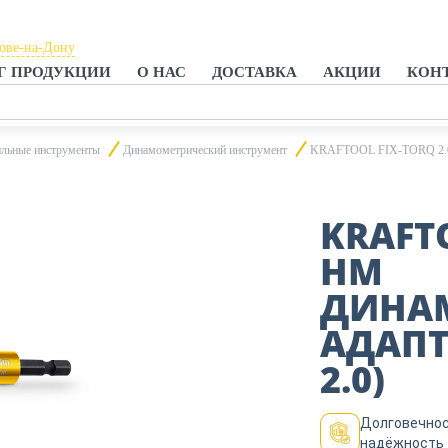
тове-на-Дону
Г ПРОДУКЦИИ
О НАС
ДОСТАВКА
АКЦИИ
КОН
тове-на-Дону
анроге
льные инструменты
Динамометрический инструмент
KRAFTOOL FIX-TORQ 2.0 Н
KRAFTO
НМ
ДИНА
АДАПТЕ
2.0)
Долговечнос
надёжность