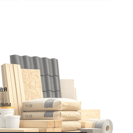
ая
АВИМ
А
К