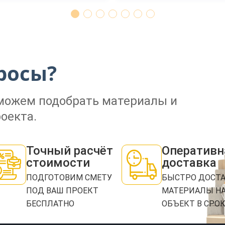
ЗАКАЗАТЬ ЗВОНОК
росы?
Нажимая кнопку "Отправить", я даю своё согласие на обработку моих персональных
данных в соответствии с ФЗ от 27.07.2006 № 152-ФЗ "О персональных данных", на
оможем подобрать материалы и
условиях и для целей, определенных в
политикой конфиденциальности
оекта.
ОТПРАВИТЬ
Точный расчёт
Оперативн
стоимости
доставка
ПОДГОТОВИМ СМЕТУ
БЫСТРО ДОСТ
ПОД ВАШ ПРОЕКТ
МАТЕРИАЛЫ Н
БЕСПЛАТНО
ОБЪЕКТ В СРО