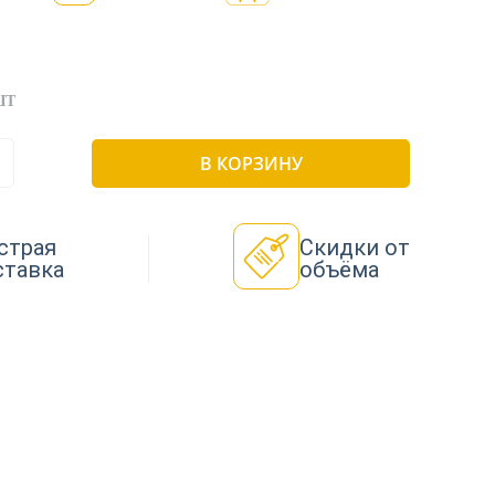
ШТ
В КОРЗИНУ
страя
Скидки от
ставка
объёма