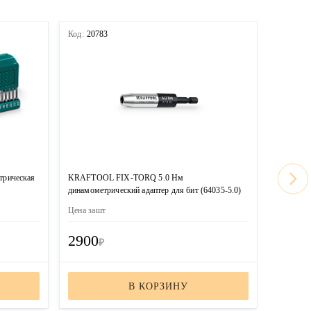
Код:
20783
Код:
207
трическая
KRAFTOOL FIX-TORQ 5.0 Нм
KRAFTOO
динамометрический адаптер для бит (64035-5.0)
динамоме
Цена за
шт
Цена за
ш
2900
2900
₽
В КОРЗИНУ