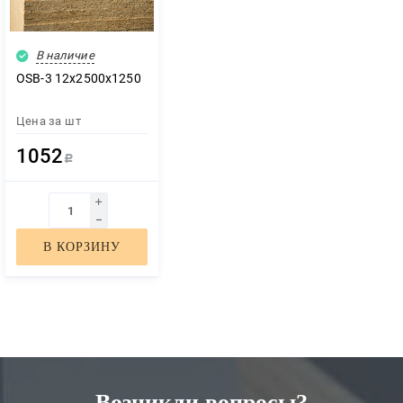
В наличие
OSB-3 12х2500х1250
Цена за
шт
ЗАКАЗАТЬ ЗВОНОК
1052
Р
В КОРЗИНУ
Нажимая кнопку "Отправить", я даю своё согласие на обработку
моих персональных данных в соответствии с ФЗ от 27.07.2006 №
152-ФЗ "О персональных данных", на условиях и для целей,
определенных в
политикой конфиденциальности
ОТПРАВИТЬ
Возникли вопросы?