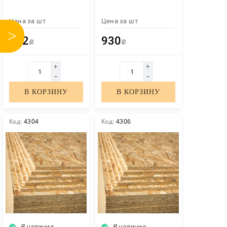
Тип
Цена за
шт
Цена за
шт
>
OSB-3
732
930
Р
Р
ПОКАЗАТЬ
В КОРЗИНУ
В КОРЗИНУ
СБРОСИТЬ
Код:
4304
Код:
4306
В наличие
В наличие