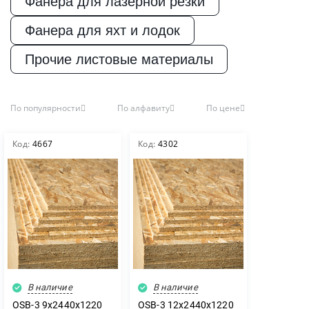
Фанера для лазерной резки
Пиломатериалы
Фанера для яхт и лодок
Декор
Прочие листовые материалы
Размер, мм
По популярности
По алфавиту
По цене
Изоляция
2440х1220
Код:
4667
Код:
4302
2500х1250
Инструменты
Толщина, мм
12
Продукция из
дерева
15
18
22
Строительство
В наличие
В наличие
9
OSB-3 9х2440х1220
OSB-3 12х2440х1220