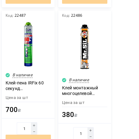
Код:
22487
Код:
22486
В наличие
В наличие
Клей-пена IRFix 60
Клей монтажный
секунд
многоцелевой
универсальный 800
Цена за
шт
всесезонный Mr.SiL
мл (12шт/кор)
Цена за
шт
750мл
700
Р
380
Р