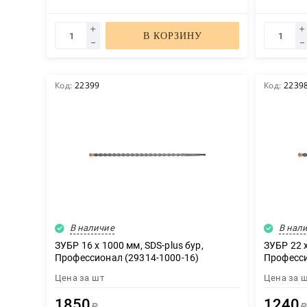
В КОРЗИНУ
Код:
22399
Код:
2239
В наличие
В нал
ЗУБР 16 x 1000 мм, SDS-plus бур,
ЗУБР 22 x
Профессионал (29314-1000-16)
Професси
Цена за
шт
Цена за
1850
1240
Р