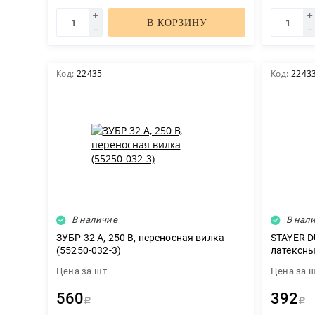
В КОРЗИНУ
Код:
22435
Код:
2243
В наличие
В нал
ЗУБР 32 A, 250 В, переносная вилка
STAYER DU
(55250-032-3)
латексны
покрытием
Цена за
шт
Цена за
560
392
Р
Р