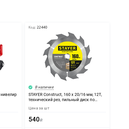
Код:
22440
В наличие
 нивелир
STAYER Construct, 160 x 20/16 мм, 12Т,
технический рез, пильный диск по
дереву (3683-160-20-12)
Цена за
шт
540
Р