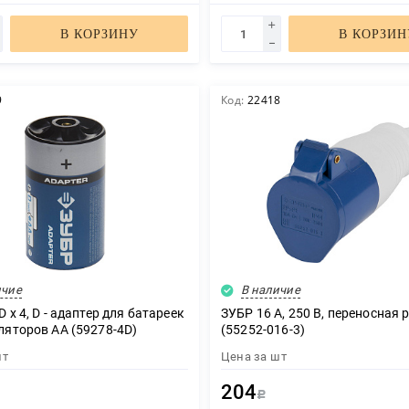
В КОРЗИНУ
В КОРЗИН
9
Код:
22418
ичие
В наличие
ЗАКАЗАТЬ ЗВОНОК
 х 4, D - адаптер для батареек
ЗУБР 16 A, 250 В, переносная 
ляторов АА (59278-4D)
(55252-016-3)
шт
Цена за
шт
204
Р