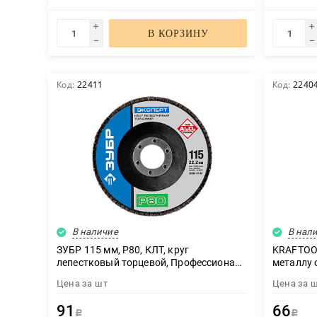
В КОРЗИНУ
Код:
22411
Код:
2240
В наличие
В нал
ЗУБР 115 мм, P80, КЛТ, круг
KRAFTOOL
лепестковый торцевой, Профессионал
металлу 
(36590-115-80)
(36255-12
Цена за
шт
Цена за
91
66
Р
Р