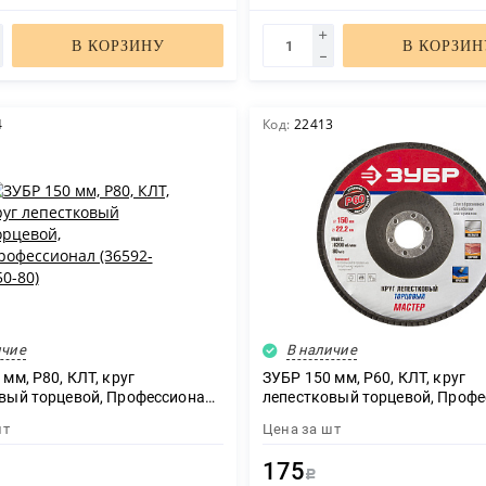
Нажимая кнопку "Отправить", я даю своё согласие на обработку моих
В КОРЗИНУ
В КОРЗИН
персональных данных в соответствии с ФЗ от 27.07.2006 № 152-ФЗ "О
персональных данных", на условиях и для целей, определенных в
политикой
конфиденциальности
ОТПРАВИТЬ
4
Код:
22413
ичие
В наличие
мм, P80, КЛТ, круг
ЗУБР 150 мм, P60, КЛТ, круг
вый торцевой, Профессионал
лепестковый торцевой, Проф
50-80)
(36592-150-60)
шт
Цена за
шт
175
Р