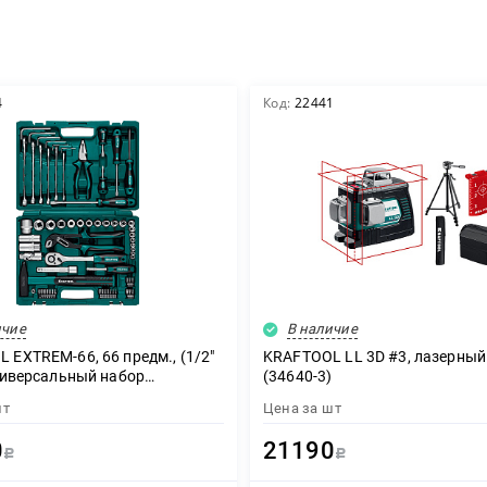
4
Код:
22441
ичие
В наличие
 EXTREM-66, 66 предм., (1/2″
KRAFTOOL LL 3D #3, лазерный
универсальный набор
(34640-3)
нта (27976-H66)
шт
Цена за
шт
0
21190
Р
Р