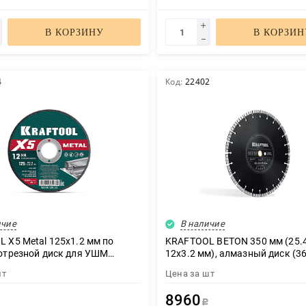
В КОРЗИНУ
В КОРЗИН
4
Код:
22402
ичие
В наличие
 X5 Metal 125x1.2 мм по
KRAFTOOL BETON 350 мм (25.4
отрезной диск для УШМ
12х3.2 мм), алмазный диск (3
5-1.2)
шт
Цена за
шт
8960
Р