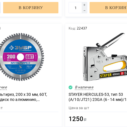
В КОРЗИНУ
В КОРЗИН
8
Код:
22437
ичие
В наличие
тирез, 200 x 30 мм, 60Т,
STAYER HERCULES-53, тип 53
диск по алюминию,
(A/10/JT21) 23GA (6 - 14 мм)/
онал (36907-200-30-60)
стальной рессорный степлер,
шт
Цена за
шт
Professional (31519)
1250
Р
Р