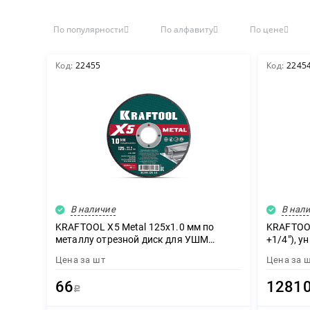
По популярности
По алфавиту
По цене
Декор
Код:
22455
Код:
2245
Изоляция
Инструменты
В наличие
Продукция из дерева
В нал
KRAFTOOL X5 Metal 125x1.0 мм по
KRAFTOOL
металлу отрезной диск для УШМ
+1/4″), 
(36255-125-1.0)
инструме
Цена за
шт
Цена за
Строительство
66
1281
Р