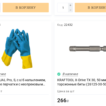
В КОРЗИНУ
В КОРЗИН
3
Код:
22432
ичие
В наличие
AL Pro, S, с х/б напылением,
KRAFTOOL X-Drive TX 30, 50 мм,
е перчатки с неопреновым
торсионные биты (26125-30-50
, Professional (11210-S)
шт
Цена за
шт
266
Р