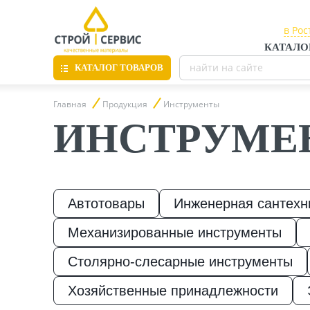
в Рос
в Рос
КАТАЛО
в Таг
КАТАЛОГ ТОВАРОВ
Главная
Продукция
Инструменты
ИНСТРУМЕ
Листовые материалы
Утепление
Автотовары
Инженерная сантехн
Механизированные инструменты
Материалы для отделки
Столярно-слесарные инструменты
Хозяйственные принадлежности
Пиломатериалы