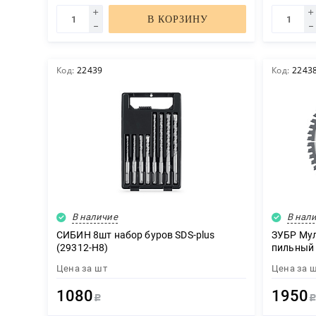
В КОРЗИНУ
Код:
22439
Код:
2243
В наличие
В нал
СИБИН 8шт набор буров SDS-plus
ЗУБР Муль
(29312-H8)
пильный 
Професси
Цена за
шт
Цена за
1080
1950
Р