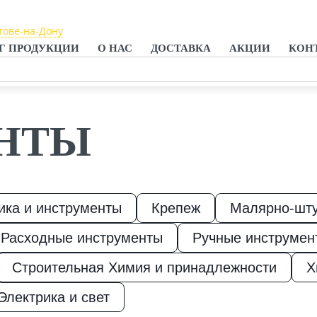
тове-на-Дону
тове-на-Дону
Г ПРОДУКЦИИ
О НАС
ДОСТАВКА
АКЦИИ
КОН
анроге
НТЫ
ика и инструменты
Крепеж
Малярно-шту
Расходные инструменты
Ручные инструмен
Строительная Химия и принадлежности
Х
Электрика и свет