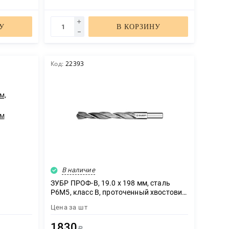
У
В КОРЗИНУ
Код:
22393
В наличие
ЗУБР ПРОФ-В, 19.0 х 198 мм, сталь
Р6М5, класс В, проточенный хвостовик,
чная
сверло по металлу, Профессионал
Цена за
шт
(29621-19)
1830
Р