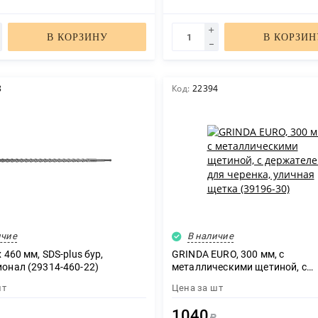
В КОРЗИНУ
В КОРЗИН
8
Код:
22394
ичие
В наличие
 460 мм, SDS-plus бур,
GRINDA EURO, 300 мм, с
онал (29314-460-22)
металлическими щетиной, с
держателем для черенка, ули
шт
Цена за
шт
щетка (39196-30)
1040
Р
Р