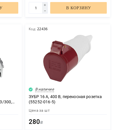
У
В КОРЗИНУ
Код:
22436
В наличие
ЗУБР 16 A, 400 В, переносная розетка
13/300,
(55252-016-5)
Цена за
шт
280
Р