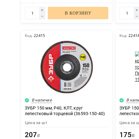
В КОРЗИНУ
Код:
22415
Код:
2241
В наличие
В нал
ЗУБР 150 мм, P40, КЛТ, круг
ЗУБР 150 
лепестковый торцевой (36593-150-40)
лепестко
(36592-1
Цена за
шт
Цена за
207
175
Р
Р