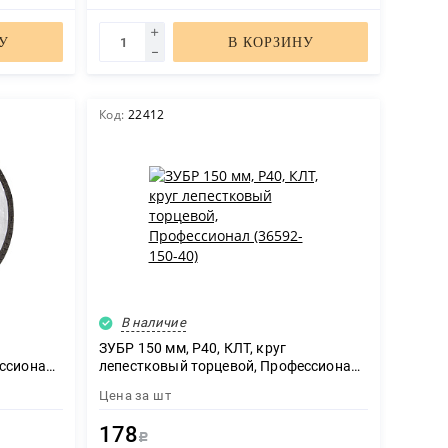
У
В КОРЗИНУ
Код:
22412
В наличие
ЗУБР 150 мм, P40, КЛТ, круг
ессионал
лепестковый торцевой, Профессионал
(36592-150-40)
Цена за
шт
178
Р