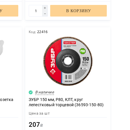
У
В КОРЗИНУ
Код:
22416
В наличие
розетка
ЗУБР 150 мм, P80, КЛТ, круг
лепестковый торцевой (36593-150-80)
Цена за
шт
207
Р