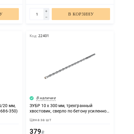
У
В КОРЗИНУ
Код:
22401
В наличие
/20 мм,
ЗУБР 10 x 300 мм, трехгранный
6686-350)
хвостовик, сверло по бетону усиленное,
Профессионал (2916-300-10)
Цена за
шт
379
Р