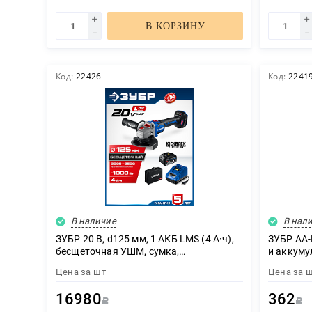
В КОРЗИНУ
Код:
22426
Код:
2241
В наличие
В нал
ЗУБР 20 В, d125 мм, 1 АКБ LMS (4 А·ч),
ЗУБР AA-D
бесщеточная УШМ, сумка,
и аккуму
Профессионал (AB-125-1000-41)
Цена за
шт
Цена за
16980
362
Р
Р