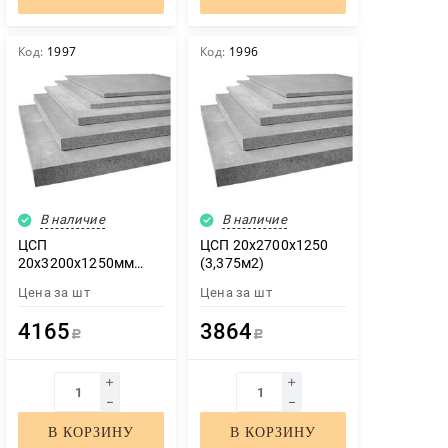
Код:
1997
Код:
1996
ЗАКАЗАТЬ ЗВОНОК
В наличие
В наличие
ЦСП
ЦСП 20х2700х1250
20х3200х1250мм
(3,375м2)
(4м2)
Цена за
шт
Цена за
шт
4165
3864
Р
Р
Нажимая кнопку "Отправить", я даю своё согласие на обработку
моих персональных данных в соответствии с ФЗ от 27.07.2006 №
152-ФЗ "О персональных данных", на условиях и для целей,
определенных в
политикой конфиденциальности
ОТПРАВИТЬ
В КОРЗИНУ
В КОРЗИНУ