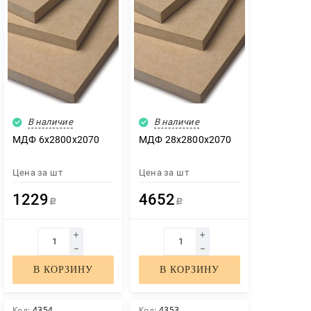
Тип
ТСН-20
Сорт
В наличие
В наличие
1/1
МДФ 6х2800х2070
МДФ 28х2800х2070
Цена за
шт
Цена за
шт
ПОКАЗАТЬ
1229
4652
Р
Р
СБРОСИТЬ
В КОРЗИНУ
В КОРЗИНУ
Код:
4354
Код:
4353