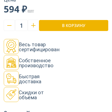
Пиломатериалы
594 ₽
/ШТ
Декор
1
В КОРЗИНУ
Изоляция
Весь товар
сертифицирован
Инструменты
Собственное
производство
Быстрая
Продукция из
доставка
дерева
Скидки от
объёма
Строительство