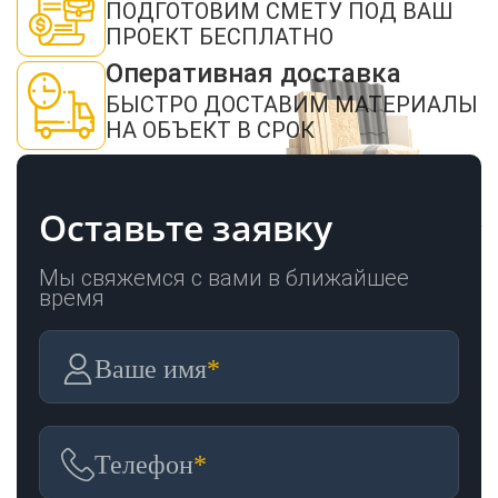
ЗАКАЗАТЬ ЗВОНОК
ПОДГОТОВИМ СМЕТУ ПОД ВАШ
ПРОЕКТ БЕСПЛАТНО
Оперативная доставка
БЫСТРО ДОСТАВИМ МАТЕРИАЛЫ
НА ОБЪЕКТ В СРОК
Нажимая кнопку "Отправить", я даю своё согласие на обработку моих
персональных данных в соответствии с ФЗ от 27.07.2006 № 152-ФЗ "О
персональных данных", на условиях и для целей, определенных в
политикой
Оставьте заявку
конфиденциальности
ОТПРАВИТЬ
Мы свяжемся с вами в ближайшее
время
Ваше имя
*
Телефон
*