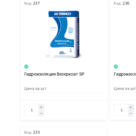
Код:
237
Код:
236
Декор
Изоляция
Инструменты
Гидроизоляция Везеркоат SP
Гидроизол
Цена за
шт
Цена за
шт
Продукция из дерева
Строительство
Код:
233