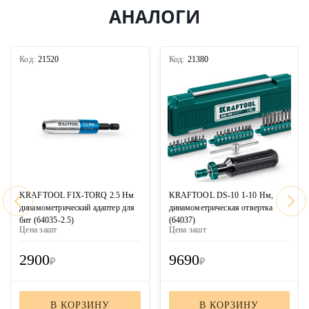
АНАЛОГИ
Код:
21520
Код:
21380
KRAFTOOL FIX-TORQ 2.5 Нм
KRAFTOOL DS-10 1-10 Нм,
динамометрический адаптер для
динамометрическая отвертка
бит (64035-2.5)
(64037)
Цена за
шт
Цена за
шт
2900
9690
₽
₽
В КОРЗИНУ
В КОРЗИНУ