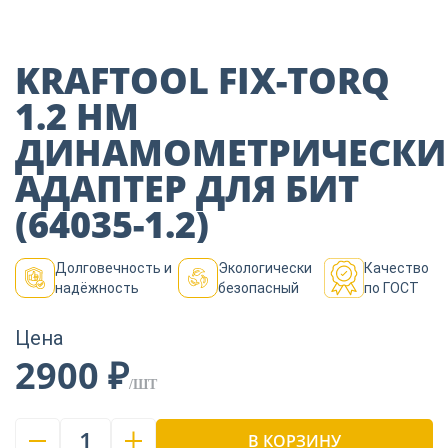
Пиломатериалы
KRAFTOOL FIX-TORQ
Декор
1.2 НМ
ДИНАМОМЕТРИЧЕСК
Изоляция
АДАПТЕР ДЛЯ БИТ
(64035-1.2)
Инструменты
Долговечность и
Экологически
Качество
надёжность
безопасный
по ГОСТ
Продукция из
дерева
Цена
2900 ₽
/ШТ
Строительство
1
В КОРЗИНУ