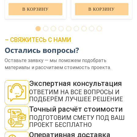
В КОРЗИНУ
В КОРЗИНУ
– СВЯЖИТЕСЬ С НАМИ
Остались вопросы?
ЗАКАЗАТЬ ЗВОНОК
Оставьте заявку — мы поможем подобрать
материалы и рассчитаем стоимость проекта.
Экспертная консультация
ОТВЕТИМ НА ВСЕ ВОПРОСЫ И
ПОДБЕРЁМ ЛУЧШЕЕ РЕШЕНИЕ
Нажимая кнопку "Отправить", я даю своё согласие на обработку моих
Точный расчёт стоимости
персональных данных в соответствии с ФЗ от 27.07.2006 № 152-ФЗ "О
персональных данных", на условиях и для целей, определенных в
политикой
ПОДГОТОВИМ СМЕТУ ПОД ВАШ
конфиденциальности
ПРОЕКТ БЕСПЛАТНО
ОТПРАВИТЬ
Оперативная доставка