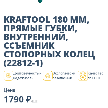
Пиломатериалы
KRAFTOOL 180 ММ,
Декор
ПРЯМЫЕ ГУБКИ,
ВНУТРЕННИЙ,
Изоляция
ССЪЕМНИК
СТОПОРНЫХ КОЛЕЦ
Инструменты
(22812-1)
Долговечность и
Экологически
Качество
Продукция из
надёжность
безопасный
по ГОСТ
дерева
Цена
1790 ₽
Строительство
/ШТ