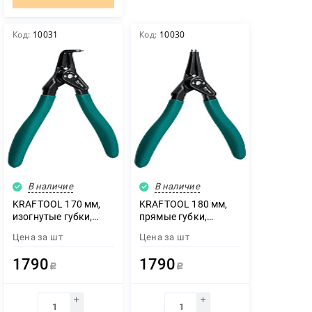
Код:
10031
Код:
10030
В наличие
В наличие
ЗАКАЗАТЬ ЗВОНОК
KRAFTOOL 170 мм,
KRAFTOOL 180 мм,
изогнутые губки,
прямые губки,
внешний, съемник
внешний, съемник
Цена за
шт
Цена за
шт
стопорных колец
стопорных колец
(22812-4)
(22812-3)
1790
1790
Р
Р