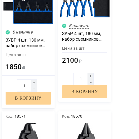
В наличие
В наличие
ЗУБР 4 шт, 180 мм,
набор съемников
ЗУБР 4 шт, 130 мм,
стопорных колец,
набор съемников
Цена за
шт
Профессионал
стопорных колец,
Цена за
шт
(22821-H4)
Профессионал
2100
Р
(22825)
1850
Р
В КОРЗИНУ
В КОРЗИНУ
Код:
18571
Код:
18570