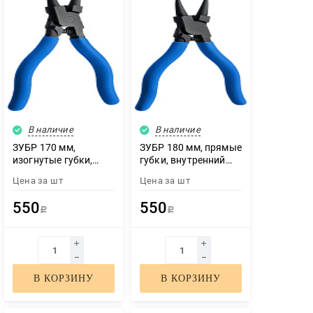
В наличие
В наличие
ЗУБР 170 мм,
ЗУБР 180 мм, прямые
изогнутые губки,
губки, внутренний
внутренний съемник
съемник стопорных
Цена за
шт
Цена за
шт
стопорных колец,
колец, Профессионал
Профессионал
(22821-1)
550
550
(22821-2)
Р
Р
В КОРЗИНУ
В КОРЗИНУ