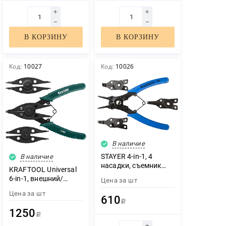
В КОРЗИНУ
В КОРЗИНУ
Код:
10027
Код:
10026
В наличие
STAYER 4-in-1, 4
В наличие
насадки, съемник
KRAFTOOL Universal
стопорных колец
6-in-1, внешний/
Цена за
шт
(2280)
внутренний, съемник
Цена за
шт
стопорных колец
610
Р
(22811)
1250
Р