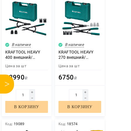
Пиломатериалы
Декор
В наличие
В наличие
Изоляция
KRAFTOOL HEAVY
KRAFTOOL HEAVY
400 внешний/
270 внешний/
внутренний, съемник
внутренний, съемник
Цена за
шт
Цена за
шт
стопорных колец
стопорных колец
Инструменты
(22815)
(22814)
13990
6750
Р
Р
>
Продукция из
дерева
В КОРЗИНУ
В КОРЗИНУ
Строительство
Код:
19089
Код:
18574