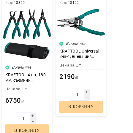
Код:
18359
Код:
18122
В наличие
KRAFTOOL Universal
8-in-1, внешний/
внутренний, съемник
Цена за
шт
стопорных колец
В наличие
(22813)
KRAFTOOL 4 шт, 180
2190
Р
мм, съемник
стопорных колец
Цена за
шт
(22812-H4)
6750
Р
В КОРЗИНУ
В КОРЗИНУ