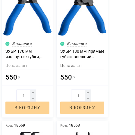
В наличие
В наличие
ЗУБР 170 мм,
ЗУБР 180 мм, прямые
изогнутые губки,
губки, внешний
внешний съемник
съемник стопорных
Цена за
шт
Цена за
шт
стопорных колец,
колец, Профессионал
Профессионал
(22821-3)
550
550
(22821-4)
Р
Р
В КОРЗИНУ
В КОРЗИНУ
Код:
18569
Код:
18568