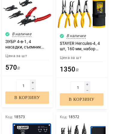
В наличие
В наличие
ЗУБР 4-в-1, 4
STAYER Hercules-4, 4
насадки, съемник
шт, 160 мм, набор
стопорных колец
съемников
Цена за
шт
(2283)
Цена за
шт
стопорных колец
(22830-H4)
570
1350
Р
Р
В КОРЗИНУ
В КОРЗИНУ
Код:
18573
Код:
18572