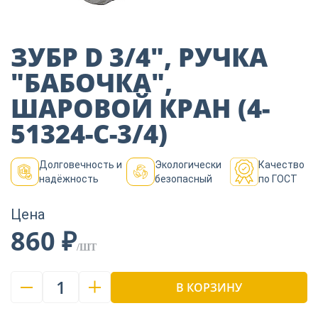
Пиломатериалы
ЗУБР D 3/4″, РУЧКА
Декор
″БАБОЧКА″,
ШАРОВОЙ КРАН (4-
Изоляция
51324-C-3/4)
Долговечность и
Экологически
Качество
Инструменты
надёжность
безопасный
по ГОСТ
Цена
Продукция из
860 ₽
дерева
/ШТ
1
Строительство
В КОРЗИНУ