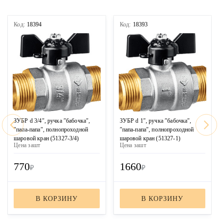
Код:
18394
Код:
18393
ЗУБР d 3/4″, ручка ″бабочка″,
ЗУБР d 1″, ручка ″бабочка″,
″папа-папа″, полнопроходной
″папа-папа″, полнопроходной
шаровой кран (51327-3/4)
шаровой кран (51327-1)
Цена за
шт
Цена за
шт
770
1660
₽
₽
В КОРЗИНУ
В КОРЗИНУ