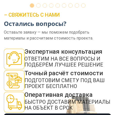
– СВЯЖИТЕСЬ С НАМИ
Остались вопросы?
Оставьте заявку — мы поможем подобрать
материалы и рассчитаем стоимость проекта.
ЗАКАЗАТЬ ЗВОНОК
Экспертная консультация
ОТВЕТИМ НА ВСЕ ВОПРОСЫ И
ПОДБЕРЁМ ЛУЧШЕЕ РЕШЕНИЕ
Точный расчёт стоимости
ПОДГОТОВИМ СМЕТУ ПОД ВАШ
Нажимая кнопку "Отправить", я даю своё согласие на обработку моих
персональных данных в соответствии с ФЗ от 27.07.2006 № 152-ФЗ "О
ПРОЕКТ БЕСПЛАТНО
персональных данных", на условиях и для целей, определенных в
политикой
конфиденциальности
Оперативная доставка
ОТПРАВИТЬ
БЫСТРО ДОСТАВИМ МАТЕРИАЛЫ
НА ОБЪЕКТ В СРОК