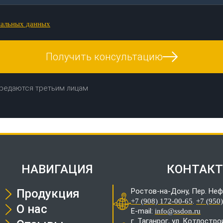
нальных данных
Получить консультацию
редаются третьим лицам
НАВИГАЦИЯ
КОНТАК
Продукция
Ростов-на-Дону, Пер. Неф
.
+7 (908) 172-00-65
+7 (950
О нас
E-mail:
info@ssdon.ru
г. Таганрог, ул. Котлостр