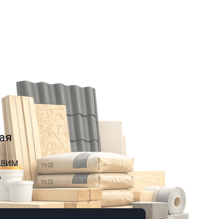
ая
АВИМ
А
К