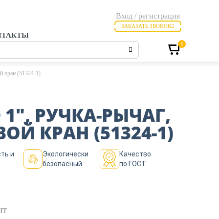
Вход / регистрация
ЗАКАЗАТЬ ЗВОНОК
НТАКТЫ
0
й кран (51324-1)
 1″, РУЧКА-РЫЧАГ,
ОЙ КРАН (51324-1)
ть и
Экологически
Качество
безопасный
по ГОСТ
ШТ