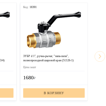
Код:
18391
Код:
183
ЗУБР d 1″, ручка-рычаг, ″папа-папа″,
ЗУБР d 3
3/4)
полнопроходной шаровой кран (51326-1)
(51325-3/
Цена за
шт
Цена за
ш
1680
710
₽
₽
В КОРЗИНУ