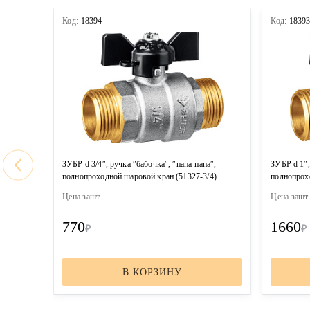
Код:
18394
Код:
1839
ЗУБР d 3/4″, ручка ″бабочка″, ″папа-папа″,
ЗУБР d 1″,
полнопроходной шаровой кран (51327-3/4)
полнопрох
Цена за
шт
Цена за
шт
770
1660
₽
₽
В КОРЗИНУ