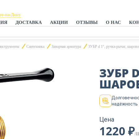
ве-на-Дону
ЦИЯ
ДОСТАВКА
АКЦИИ
ОТЗЫВЫ
О НАС
КО
ове-на-Дону
нроге
инструменты
Сантехника
Запорная арматура
ЗУБР d 1″, ручка-рычаг, шарово
ЗУБР D
ШАРОВ
Долговечнос
надёжность
Цена
1220 ₽
/