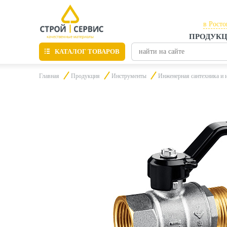
в Росто
ПРОДУК
в Рост
КАТАЛОГ ТОВАРОВ
в Тага
Главная
Продукция
Инструменты
Инженерная сантехника и 
Листовые материалы
Утепление
Материалы для отделки
Пиломатериалы