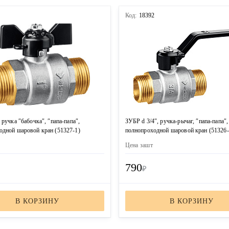
3
Код:
18392
 ручка ″бабочка″, ″папа-папа″,
ЗУБР d 3/4″, ручка-рычаг, ″папа-папа″,
одной шаровой кран (51327-1)
полнопроходной шаровой кран (51326-
Цена за
шт
790
₽
В КОРЗИНУ
В КОРЗИНУ