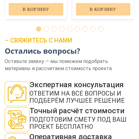
В КОРЗИНУ
В КОРЗИНУ
– СВЯЖИТЕСЬ С НАМИ
Остались вопросы?
ЗАКАЗАТЬ ЗВОНОК
Оставьте заявку — мы поможем подобрать
материалы и рассчитаем стоимость проекта.
Экспертная консультация
ОТВЕТИМ НА ВСЕ ВОПРОСЫ И
ПОДБЕРЁМ ЛУЧШЕЕ РЕШЕНИЕ
Нажимая кнопку "Отправить", я даю своё согласие на обработку моих
Точный расчёт стоимости
персональных данных в соответствии с ФЗ от 27.07.2006 № 152-ФЗ "О
персональных данных", на условиях и для целей, определенных в
политикой
ПОДГОТОВИМ СМЕТУ ПОД ВАШ
конфиденциальности
ПРОЕКТ БЕСПЛАТНО
ОТПРАВИТЬ
Оперативная доставка