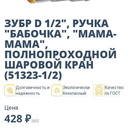
Пиломатериалы
ЗУБР D 1/2″, РУЧКА
Декор
″БАБОЧКА″, ″МАМА-
МАМА″,
Изоляция
ПОЛНОПРОХОДНОЙ
ШАРОВОЙ КРАН
Инструменты
(51323-1/2)
Долговечность и
Экологически
Качество
Продукция из
надёжность
безопасный
по ГОСТ
дерева
Цена
428 ₽
Строительство
/ШТ