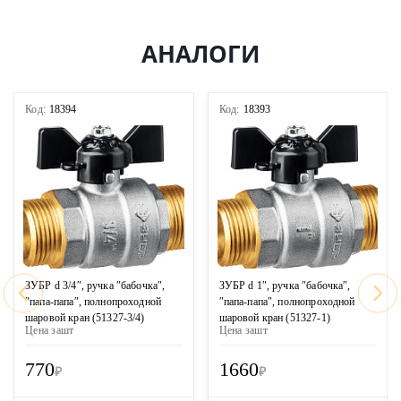
АНАЛОГИ
Код:
18394
Код:
18393
ЗУБР d 3/4″, ручка ″бабочка″,
ЗУБР d 1″, ручка ″бабочка″,
″папа-папа″, полнопроходной
″папа-папа″, полнопроходной
шаровой кран (51327-3/4)
шаровой кран (51327-1)
Цена за
шт
Цена за
шт
770
1660
₽
₽