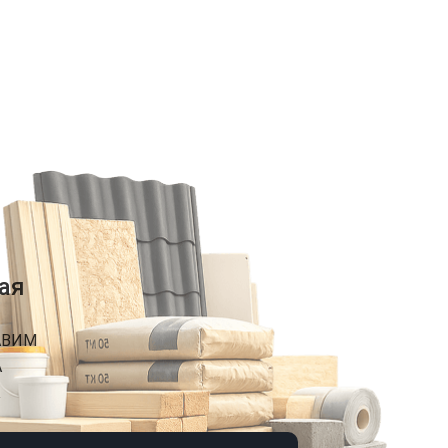
ая
АВИМ
А
К