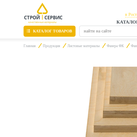
в Рос
КАТАЛО
в Рос
КАТАЛОГ ТОВАРОВ
в Таг
Главная
Продукция
Листовые материалы
Фанера ФК
Фан
Листовые материалы
Утепление
Материалы для отделки
Пиломатериалы