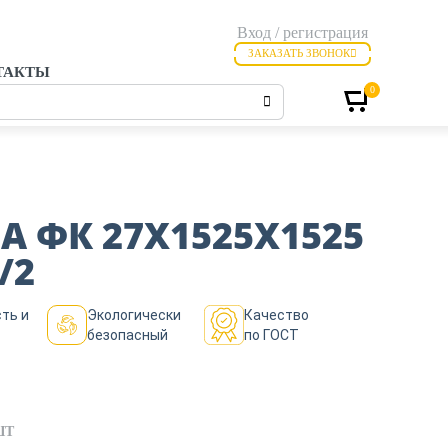
Вход / регистрация
ЗАКАЗАТЬ ЗВОНОК
ТАКТЫ
0
А ФК 27Х1525Х1525
/2
ть и
Экологически
Качество
безопасный
по ГОСТ
ШТ