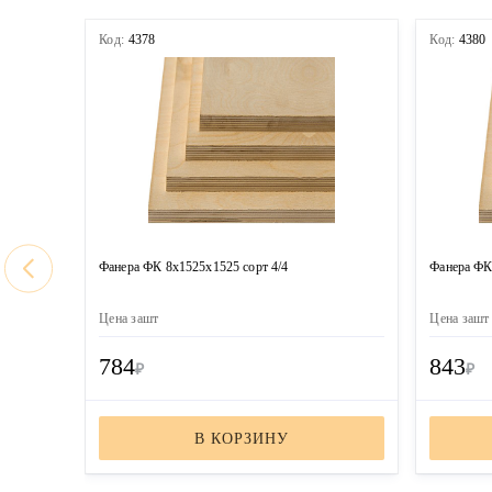
Код:
4378
Код:
4380
Фанера ФК 8х1525х1525 сорт 4/4
Фанера ФК
Цена за
шт
Цена за
шт
784
843
₽
₽
В КОРЗИНУ