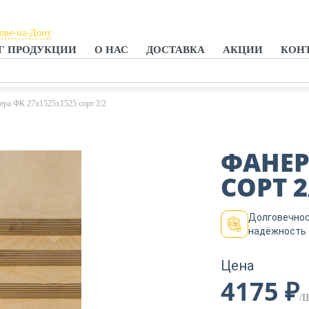
тове-на-Дону
Г ПРОДУКЦИИ
О НАС
ДОСТАВКА
АКЦИИ
КОН
тове-на-Дону
анроге
ера ФК 27х1525х1525 сорт 2/2
ФАНЕР
СОРТ 2
Долговечнос
надёжность
Цена
4175 ₽
/