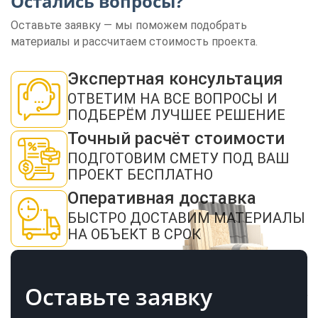
Остались вопросы?
Оставьте заявку — мы поможем подобрать
материалы и рассчитаем стоимость проекта.
ЗАКАЗАТЬ ЗВОНОК
Экспертная консультация
ОТВЕТИМ НА ВСЕ ВОПРОСЫ И
ПОДБЕРЁМ ЛУЧШЕЕ РЕШЕНИЕ
Точный расчёт стоимости
ПОДГОТОВИМ СМЕТУ ПОД ВАШ
ПРОЕКТ БЕСПЛАТНО
Нажимая кнопку "Отправить", я даю своё согласие на обработку моих
Оперативная доставка
персональных данных в соответствии с ФЗ от 27.07.2006 № 152-ФЗ "О
персональных данных", на условиях и для целей, определенных в
политикой
БЫСТРО ДОСТАВИМ МАТЕРИАЛЫ
конфиденциальности
НА ОБЪЕКТ В СРОК
ОТПРАВИТЬ
Оставьте заявку