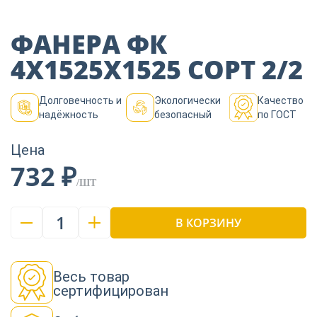
Пиломатериалы
ФАНЕРА ФК
Декор
4Х1525Х1525 СОРТ 2/2
Долговечность и
Экологически
Качество
Изоляция
надёжность
безопасный
по ГОСТ
Цена
732 ₽
Инструменты
/ШТ
1
Продукция из
В КОРЗИНУ
дерева
Весь товар
Строительство
сертифицирован