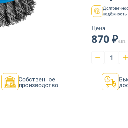
Долговечнос
надёжность
Цена
870 ₽
/ШТ
1
Собственное
Бы
производство
до