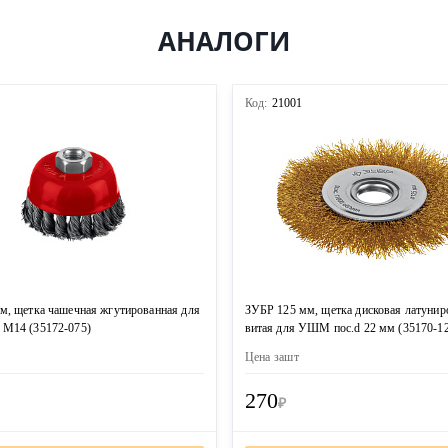
АНАЛОГИ
3
Код:
21001
м, щетка чашечная жгутированная для
ЗУБР 125 мм, щетка дисковая латунир
М14 (35172-075)
витая для УШМ пос.d 22 мм (35170-1
Цена за
шт
270
₽