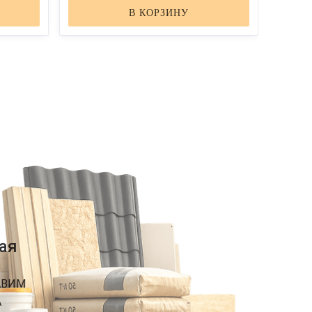
В КОРЗИНУ
ая
АВИМ
А