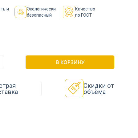
ть и
Экологически
Качество
безопасный
по ГОСТ
В КОРЗИНУ
страя
Скидки от
ставка
объёма