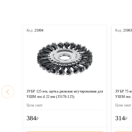
Код:
21004
Код:
2100
ЗУБР 125 мм, щетка дисковая жгутированная для
ЗУБР 75 м
УШМ пос.d 22 мм (35170-125)
УШМ пос. 
Цена за
шт
Цена за
шт
384
314
₽
₽