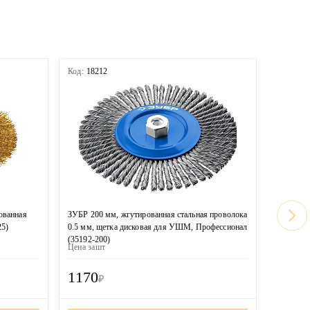
Код:
18212
Код:
167
ованная
ЗУБР 200 мм, жгутированная стальная проволока
MIRAX 20
25)
0.5 мм, щетка дисковая для УШМ, Профессионал
проволок
(35192-200)
(35140-2
Цена за
шт
Цена за
ш
1170
1100
₽