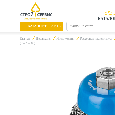
в Рос
КАТАЛО
в Рос
КАТАЛОГ ТОВАРОВ
в Таг
Главная
Продукция
Инструменты
Расходные инструменты
(35275-080)
Листовые материалы
Утепление
Материалы для отделки
Пиломатериалы