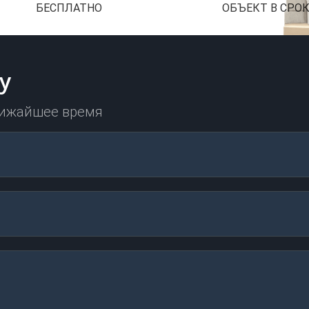
БЕСПЛАТНО
ОБЪЕКТ В СРО
у
лижайшее время