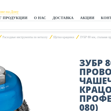
тове-на-Дону
Г ПРОДУКЦИИ
О НАС
ДОСТАВКА
АКЦИИ
КОН
тове-на-Дону
анроге
Расходные инструменты по металлу
Щетки крацовки
ЗУБР 80 мм, стальная п
ЗУБР 
ПРОВО
ЧАШЕЧ
КРАЦО
ПРОФЕ
080)