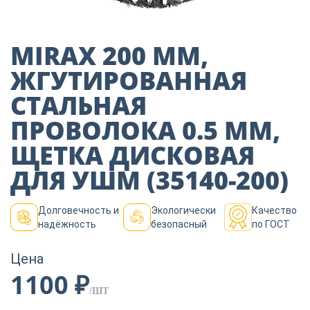
Пиломатериалы
MIRAX 200 ММ,
Декор
ЖГУТИРОВАННАЯ
СТАЛЬНАЯ
Изоляция
ПРОВОЛОКА 0.5 ММ,
ЩЕТКА ДИСКОВАЯ
Инструменты
ДЛЯ УШМ (35140-200)
Долговечность и
Экологически
Качество
Продукция из
надёжность
безопасный
по ГОСТ
дерева
Цена
1100 ₽
Строительство
/ШТ