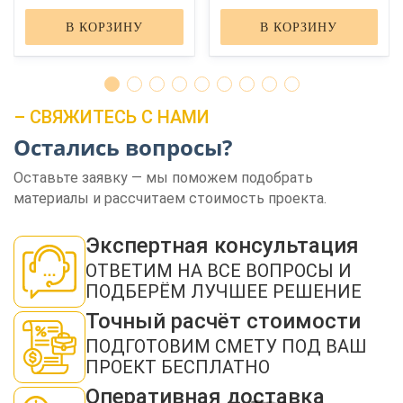
В КОРЗИНУ
В КОРЗИНУ
– СВЯЖИТЕСЬ С НАМИ
Остались вопросы?
ЗАКАЗАТЬ ЗВОНОК
Оставьте заявку — мы поможем подобрать
материалы и рассчитаем стоимость проекта.
Экспертная консультация
ОТВЕТИМ НА ВСЕ ВОПРОСЫ И
ПОДБЕРЁМ ЛУЧШЕЕ РЕШЕНИЕ
Нажимая кнопку "Отправить", я даю своё согласие на обработку моих
Точный расчёт стоимости
персональных данных в соответствии с ФЗ от 27.07.2006 № 152-ФЗ "О
персональных данных", на условиях и для целей, определенных в
политикой
ПОДГОТОВИМ СМЕТУ ПОД ВАШ
конфиденциальности
ПРОЕКТ БЕСПЛАТНО
ОТПРАВИТЬ
Оперативная доставка