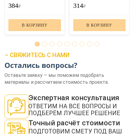
384
314
₽
₽
В КОРЗИНУ
В КОРЗИНУ
– СВЯЖИТЕСЬ С НАМИ
Остались вопросы?
ЗАКАЗАТЬ ЗВОНОК
Оставьте заявку — мы поможем подобрать
материалы и рассчитаем стоимость проекта.
Экспертная консультация
ОТВЕТИМ НА ВСЕ ВОПРОСЫ И
ПОДБЕРЁМ ЛУЧШЕЕ РЕШЕНИЕ
Нажимая кнопку "Отправить", я даю своё согласие на обработку моих
персональных данных в соответствии с ФЗ от 27.07.2006 № 152-ФЗ "О
персональных данных", на условиях и для целей, определенных в
политикой
Точный расчёт стоимости
конфиденциальности
ПОДГОТОВИМ СМЕТУ ПОД ВАШ