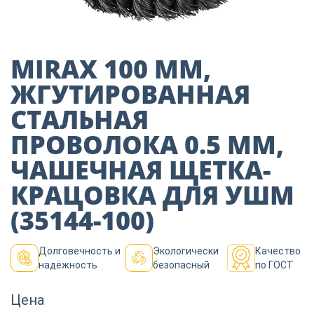
Пиломатериалы
Декор
MIRAX 100 ММ,
ЖГУТИРОВАННАЯ
СТАЛЬНАЯ
Изоляция
ПРОВОЛОКА 0.5 ММ,
ЧАШЕЧНАЯ ЩЕТКА-
Инструменты
КРАЦОВКА ДЛЯ УШМ
(35144-100)
Продукция из
дерева
Долговечность и
Экологически
Качество
надёжность
безопасный
по ГОСТ
Строительство
Цена