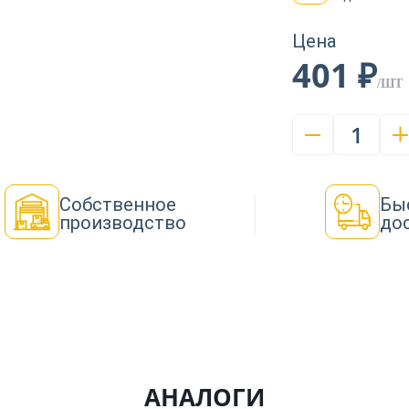
Цена
401 ₽
/ШТ
1
Собственное
Бы
производство
до
АНАЛОГИ