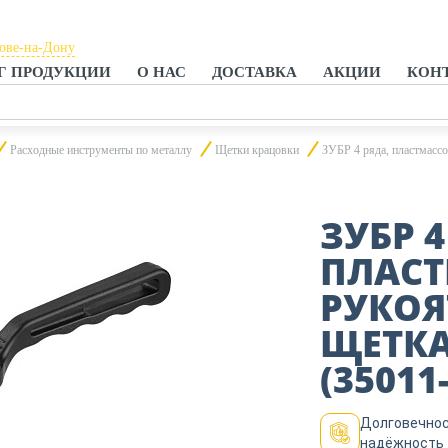
тове-на-Дону
Г ПРОДУКЦИИ
О НАС
ДОСТАВКА
АКЦИИ
КОН
тове-на-Дону
анроге
Расходные инструменты по металлу
Щетки крацовки
ЗУБР 4 ряда, пластмассо
ЗУБР 4
ПЛАС
РУКОЯ
ЩЕТК
(35011-
Долговечнос
надёжность