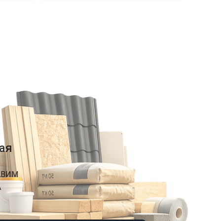
ая
АВИМ
А
К