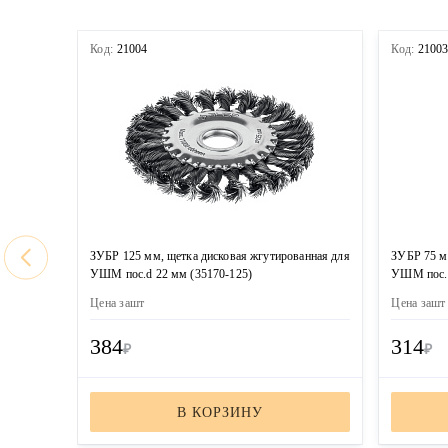
Код:
21004
Код:
2100
ЗУБР 125 мм, щетка дисковая жгутированная для
ЗУБР 75 м
УШМ пос.d 22 мм (35170-125)
УШМ пос. 
Цена за
шт
Цена за
шт
384
314
₽
₽
В КОРЗИНУ