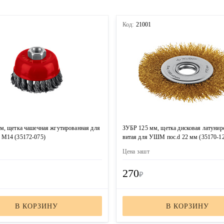
3
Код:
21001
м, щетка чашечная жгутированная для
ЗУБР 125 мм, щетка дисковая латунир
М14 (35172-075)
витая для УШМ пос.d 22 мм (35170-1
Цена за
шт
270
₽
В КОРЗИНУ
В КОРЗИНУ