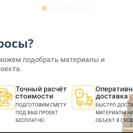
ЗАКАЗАТЬ ЗВОНОК
росы?
Нажимая кнопку "Отправить", я даю своё согласие на обработку моих персональных
данных в соответствии с ФЗ от 27.07.2006 № 152-ФЗ "О персональных данных", на
оможем подобрать материалы и
условиях и для целей, определенных в
политикой конфиденциальности
оекта.
ОТПРАВИТЬ
Точный расчёт
Оперативн
стоимости
доставка
ПОДГОТОВИМ СМЕТУ
БЫСТРО ДОСТ
ПОД ВАШ ПРОЕКТ
МАТЕРИАЛЫ Н
БЕСПЛАТНО
ОБЪЕКТ В СРО