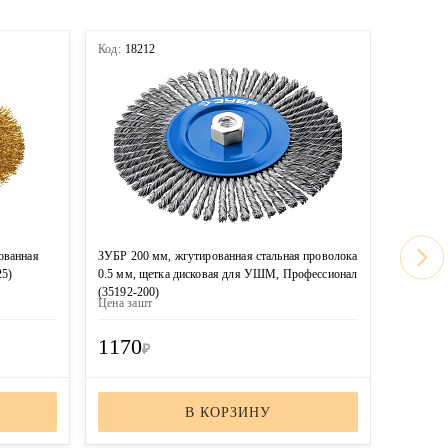
Код:
18212
Код:
167
ованная
ЗУБР 200 мм, жгутированная стальная проволока
MIRAX 20
25)
0.5 мм, щетка дисковая для УШМ, Профессионал
проволок
(35192-200)
(35140-2
Цена за
шт
Цена за
ш
1170
1100
₽
В КОРЗИНУ