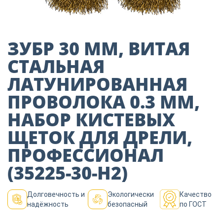
Пиломатериалы
Декор
ЗУБР 30 ММ, ВИТАЯ
СТАЛЬНАЯ
ЛАТУНИРОВАННАЯ
Изоляция
ПРОВОЛОКА 0.3 ММ,
НАБОР КИСТЕВЫХ
Инструменты
ЩЕТОК ДЛЯ ДРЕЛИ,
ПРОФЕССИОНАЛ
Продукция из
дерева
(35225-30-H2)
Долговечность и
Экологически
Качество
Строительство
надёжность
безопасный
по ГОСТ