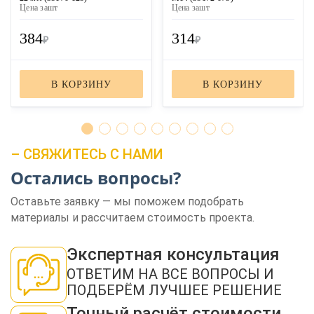
Цена за
шт
Цена за
шт
384
314
₽
₽
В КОРЗИНУ
В КОРЗИНУ
– СВЯЖИТЕСЬ С НАМИ
ЗАКАЗАТЬ ЗВОНОК
Остались вопросы?
Оставьте заявку — мы поможем подобрать
материалы и рассчитаем стоимость проекта.
Экспертная консультация
ОТВЕТИМ НА ВСЕ ВОПРОСЫ И
Нажимая кнопку "Отправить", я даю своё согласие на обработку моих
персональных данных в соответствии с ФЗ от 27.07.2006 № 152-ФЗ "О
ПОДБЕРЁМ ЛУЧШЕЕ РЕШЕНИЕ
персональных данных", на условиях и для целей, определенных в
политикой
конфиденциальности
Точный расчёт стоимости