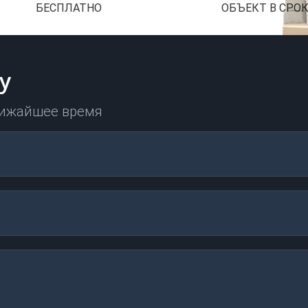
БЕСПЛАТНО
ОБЪЕКТ В СРО
у
лижайшее время