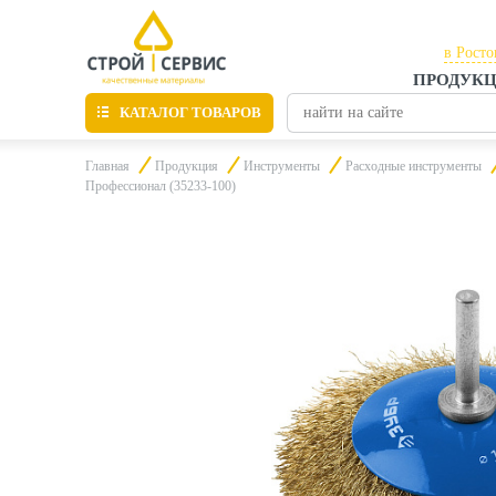
в Росто
ПРОДУК
в Рост
КАТАЛОГ ТОВАРОВ
в Тага
Главная
Продукция
Инструменты
Расходные инструменты
Профессионал (35233-100)
Листовые материалы
Утепление
Материалы для отделки
Пиломатериалы