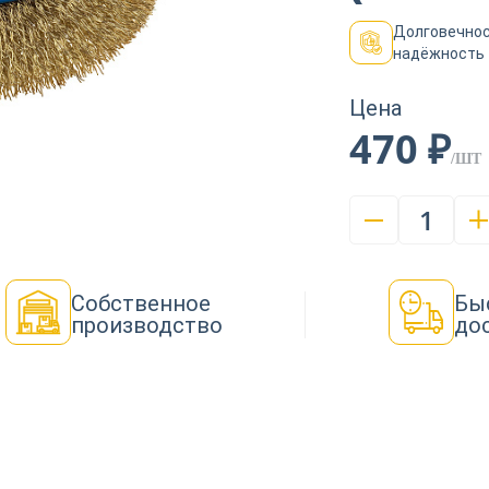
Долговечнос
надёжность
Цена
470 ₽
/ШТ
1
Собственное
Бы
производство
до