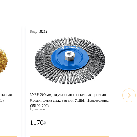
Код:
18212
Код:
167
ованная
ЗУБР 200 мм, жгутированная стальная проволока
MIRAX 20
25)
0.5 мм, щетка дисковая для УШМ, Профессионал
проволок
(35192-200)
(35140-2
Цена за
шт
Цена за
ш
1170
1100
₽