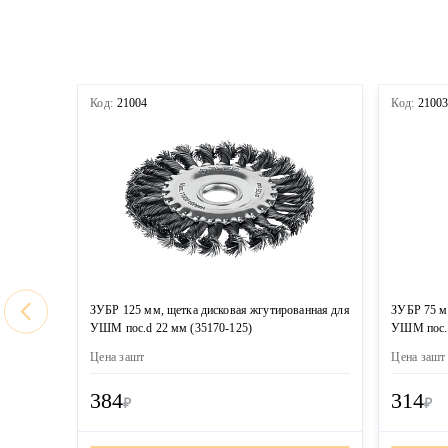
Код:
21004
Код:
2100
ЗУБР 125 мм, щетка дисковая жгутированная для
ЗУБР 75 м
УШМ пос.d 22 мм (35170-125)
УШМ пос. 
Цена за
шт
Цена за
шт
384
314
₽
₽