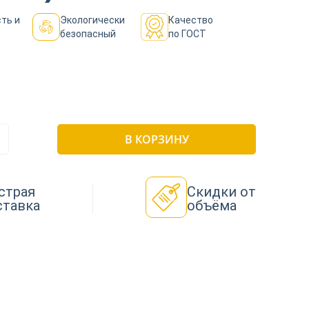
ть и
Экологически
Качество
безопасный
по ГОСТ
В КОРЗИНУ
страя
Скидки от
ставка
объёма