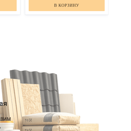
В КОРЗИНУ
ая
АВИМ
А