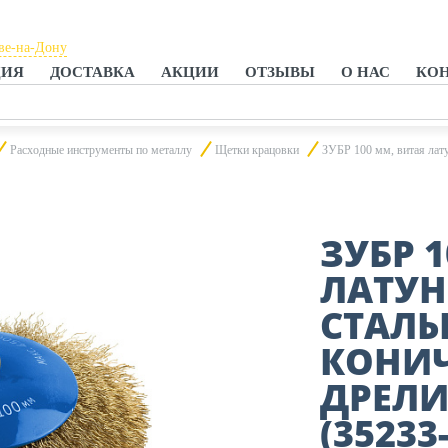
ве-на-Дону
ЦИЯ
ДОСТАВКА
АКЦИИ
ОТЗЫВЫ
О НАС
КО
ове-на-Дону
нроге
Расходные инструменты по металлу
Щетки крацовки
ЗУБР 100 мм, витая лату
ЗУБР 
ЛАТУН
СТАЛЬ
КОНИЧ
ДРЕЛИ
(35233