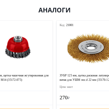
АНАЛОГИ
3
Код:
21001
м, щетка чашечная жгутированная для
ЗУБР 125 мм, щетка дисковая латунир
М14 (35172-075)
витая для УШМ пос.d 22 мм (35170-1
Цена за
шт
270
₽