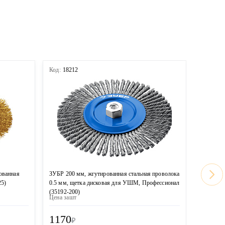
Код:
18212
Код:
167
ованная
ЗУБР 200 мм, жгутированная стальная проволока
MIRAX 20
25)
0.5 мм, щетка дисковая для УШМ, Профессионал
проволок
(35192-200)
(35140-2
Цена за
шт
Цена за
ш
1170
1100
₽