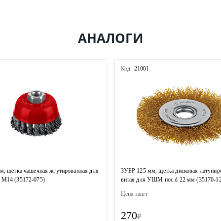
АНАЛОГИ
3
Код:
21001
м, щетка чашечная жгутированная для
ЗУБР 125 мм, щетка дисковая латунир
М14 (35172-075)
витая для УШМ пос.d 22 мм (35170-1
Цена за
шт
270
₽