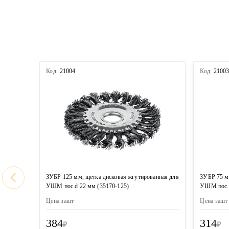
Код:
21004
Код:
2100
ЗУБР 125 мм, щетка дисковая жгутированная для
ЗУБР 75 м
УШМ пос.d 22 мм (35170-125)
УШМ пос. 
Цена за
шт
Цена за
шт
384
314
₽
₽