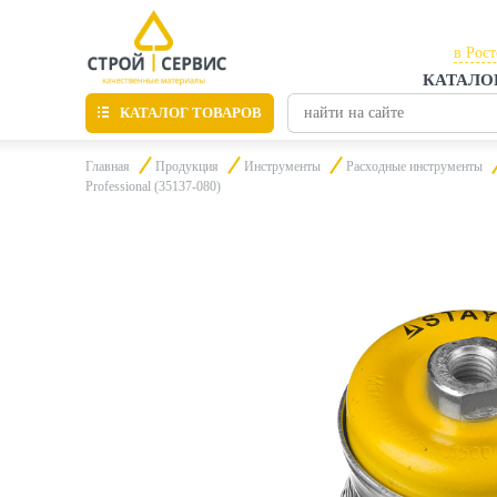
в Рос
КАТАЛО
в Рос
КАТАЛОГ ТОВАРОВ
в Таг
Главная
Продукция
Инструменты
Расходные инструменты
Professional (35137-080)
Листовые материалы
Утепление
Материалы для отделки
Пиломатериалы