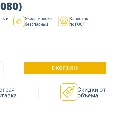
-080)
ть и
Экологически
Качество
безопасный
по ГОСТ
В КОРЗИНУ
страя
Скидки от
ставка
объёма