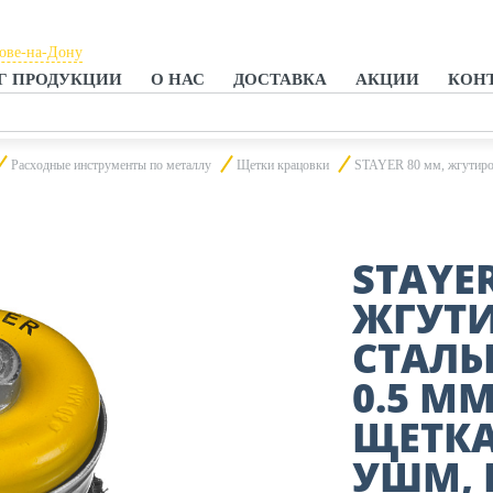
тове-на-Дону
Г ПРОДУКЦИИ
О НАС
ДОСТАВКА
АКЦИИ
КОН
тове-на-Дону
анроге
Расходные инструменты по металлу
Щетки крацовки
STAYER 80 мм, жгутиров
STAYER
ЖГУТ
СТАЛЬ
0.5 М
ЩЕТКА
УШМ, 