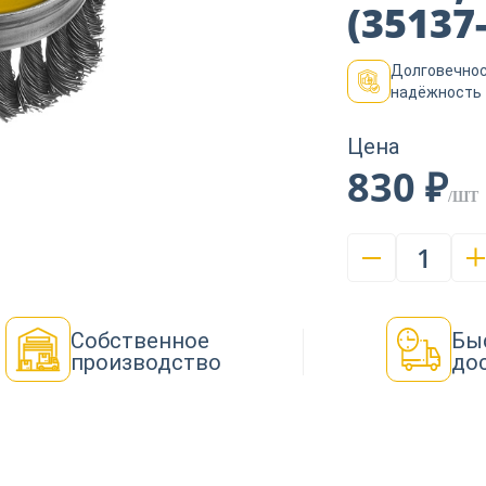
(35137
Долговечнос
надёжность
Цена
830 ₽
/ШТ
1
Собственное
Бы
производство
до