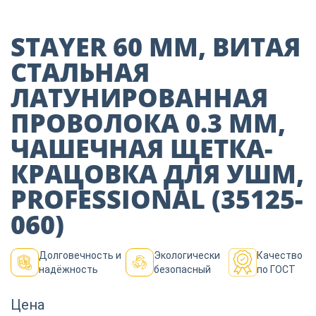
Пиломатериалы
STAYER 60 ММ, ВИТАЯ
Декор
СТАЛЬНАЯ
ЛАТУНИРОВАННАЯ
ПРОВОЛОКА 0.3 ММ,
Изоляция
ЧАШЕЧНАЯ ЩЕТКА-
КРАЦОВКА ДЛЯ УШМ,
Инструменты
PROFESSIONAL (35125-
060)
Продукция из
дерева
Долговечность и
Экологически
Качество
надёжность
безопасный
по ГОСТ
Строительство
Цена