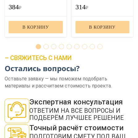
384
314
₽
₽
В КОРЗИНУ
В КОРЗИНУ
– СВЯЖИТЕСЬ С НАМИ
ЗАКАЗАТЬ ЗВОНОК
Остались вопросы?
Оставьте заявку — мы поможем подобрать
материалы и рассчитаем стоимость проекта.
Экспертная консультация
ОТВЕТИМ НА ВСЕ ВОПРОСЫ И
ПОДБЕРЁМ ЛУЧШЕЕ РЕШЕНИЕ
Нажимая кнопку "Отправить", я даю своё согласие на обработку моих
персональных данных в соответствии с ФЗ от 27.07.2006 № 152-ФЗ "О
персональных данных", на условиях и для целей, определенных в
политикой
Точный расчёт стоимости
конфиденциальности
ПОДГОТОВИМ СМЕТУ ПОД ВАШ