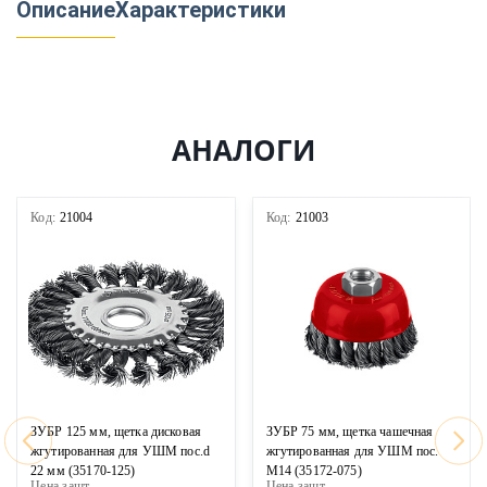
Описание
Характеристики
АНАЛОГИ
Код:
21004
Код:
21003
ЗУБР 125 мм, щетка дисковая
ЗУБР 75 мм, щетка чашечная
жгутированная для УШМ пос.d
жгутированная для УШМ пос.
22 мм (35170-125)
М14 (35172-075)
Цена за
шт
Цена за
шт