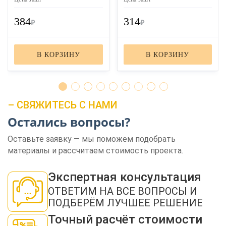
384
314
₽
₽
В КОРЗИНУ
В КОРЗИНУ
– СВЯЖИТЕСЬ С НАМИ
ЗАКАЗАТЬ ЗВОНОК
Остались вопросы?
Оставьте заявку — мы поможем подобрать
материалы и рассчитаем стоимость проекта.
Экспертная консультация
ОТВЕТИМ НА ВСЕ ВОПРОСЫ И
Нажимая кнопку "Отправить", я даю своё согласие на обработку моих
ПОДБЕРЁМ ЛУЧШЕЕ РЕШЕНИЕ
персональных данных в соответствии с ФЗ от 27.07.2006 № 152-ФЗ "О
персональных данных", на условиях и для целей, определенных в
политикой
конфиденциальности
Точный расчёт стоимости