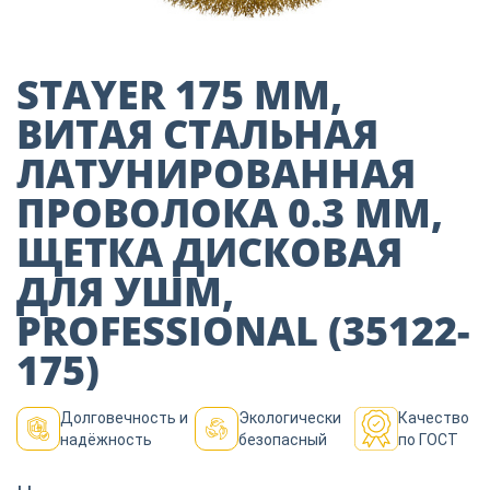
Пиломатериалы
STAYER 175 ММ,
Декор
ВИТАЯ СТАЛЬНАЯ
ЛАТУНИРОВАННАЯ
Изоляция
ПРОВОЛОКА 0.3 ММ,
ЩЕТКА ДИСКОВАЯ
Инструменты
ДЛЯ УШМ,
PROFESSIONAL (35122-
Продукция из
175)
дерева
Долговечность и
Экологически
Качество
Строительство
надёжность
безопасный
по ГОСТ