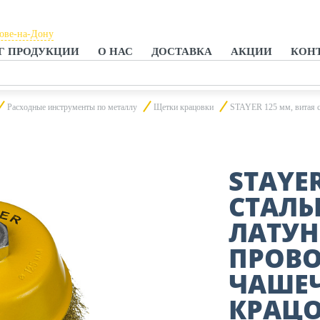
тове-на-Дону
Г ПРОДУКЦИИ
О НАС
ДОСТАВКА
АКЦИИ
КОН
тове-на-Дону
анроге
Расходные инструменты по металлу
Щетки крацовки
STAYER 125 мм, витая с
STAYE
СТАЛЬ
ЛАТУ
ПРОВО
ЧАШЕЧ
КРАЦО