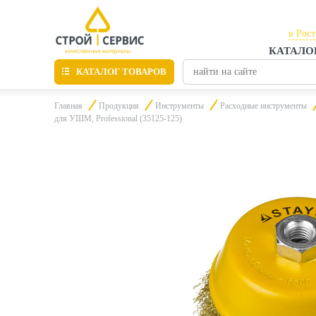
в Рос
КАТАЛО
в Рос
КАТАЛОГ ТОВАРОВ
в Таг
Главная
Продукция
Инструменты
Расходные инструменты
для УШМ, Professional (35125-125)
Листовые материалы
Утепление
Материалы для отделки
Пиломатериалы