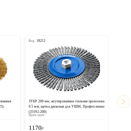
Код:
18212
Код:
167
ованная
ЗУБР 200 мм, жгутированная стальная проволока
MIRAX 20
25)
0.5 мм, щетка дисковая для УШМ, Профессионал
проволок
(35192-200)
(35140-2
Цена за
шт
Цена за
ш
1170
1100
₽