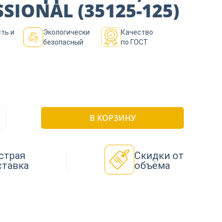
SIONAL (35125-125)
ть и
Экологически
Качество
безопасный
по ГОСТ
В КОРЗИНУ
страя
Скидки от
ставка
объёма