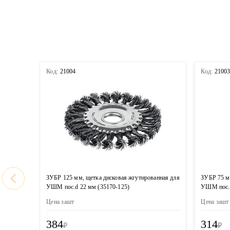
Код:
21004
Код:
2100
ЗУБР 125 мм, щетка дисковая жгутированная для
ЗУБР 75 м
УШМ пос.d 22 мм (35170-125)
УШМ пос. 
Цена за
шт
Цена за
шт
384
314
₽
₽