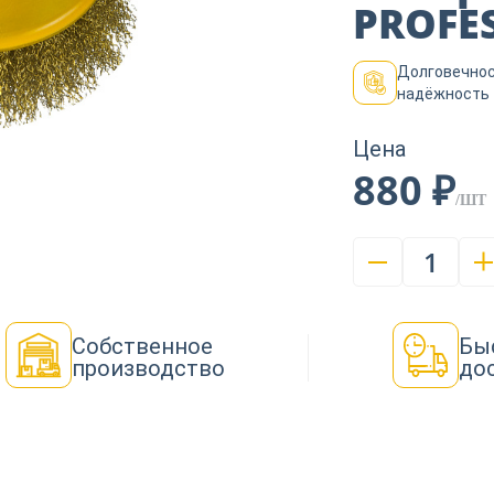
PROFES
Долговечнос
надёжность
Цена
880 ₽
/ШТ
1
Собственное
Бы
производство
до