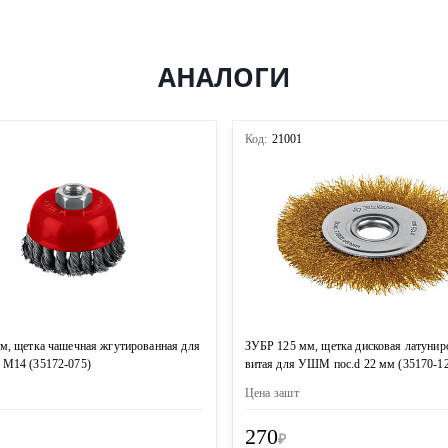
АНАЛОГИ
3
Код:
21001
м, щетка чашечная жгутированная для
ЗУБР 125 мм, щетка дисковая латунир
М14 (35172-075)
витая для УШМ пос.d 22 мм (35170-1
Цена за
шт
270
₽