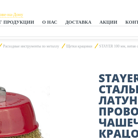
тове-на-Дону
Г ПРОДУКЦИИ
О НАС
ДОСТАВКА
АКЦИИ
КОН
тове-на-Дону
анроге
Расходные инструменты по металлу
Щетки крацовки
STAYER 100 мм, витая с
STAYE
СТАЛЬ
ЛАТУ
ПРОВО
ЧАШЕЧ
КРАЦО