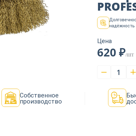
PROFES
Долговечнос
надёжность
Цена
620 ₽
/ШТ
1
Собственное
Бы
производство
до