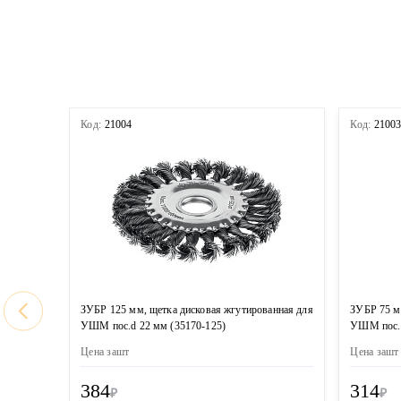
Код:
21004
Код:
2100
ЗУБР 125 мм, щетка дисковая жгутированная для
ЗУБР 75 м
УШМ пос.d 22 мм (35170-125)
УШМ пос. 
Цена за
шт
Цена за
шт
384
314
₽
₽