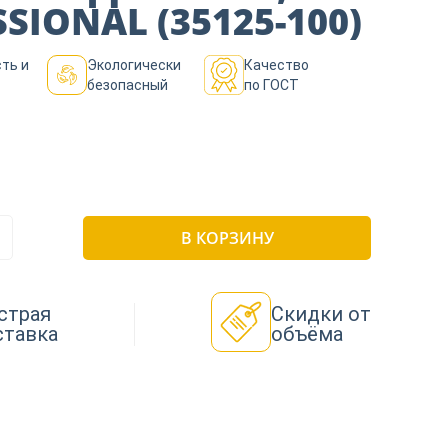
SIONAL (35125-100)
ть и
Экологически
Качество
безопасный
по ГОСТ
В КОРЗИНУ
страя
Скидки от
ставка
объёма