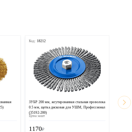
Код:
18212
Код:
167
ованная
ЗУБР 200 мм, жгутированная стальная проволока
MIRAX 20
25)
0.5 мм, щетка дисковая для УШМ, Профессионал
проволок
(35192-200)
(35140-2
Цена за
шт
Цена за
ш
1170
1100
₽