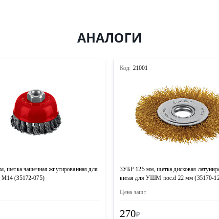
АНАЛОГИ
3
Код:
21001
м, щетка чашечная жгутированная для
ЗУБР 125 мм, щетка дисковая латунир
М14 (35172-075)
витая для УШМ пос.d 22 мм (35170-1
Цена за
шт
270
₽