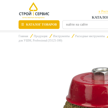
в Рос
КАТАЛО
в Рос
КАТАЛОГ ТОВАРОВ
в Таг
Главная
Продукция
Инструменты
Расходные инструменты
для УШМ, Professional (35125-100)
Листовые материалы
Утепление
Материалы для отделки
Пиломатериалы