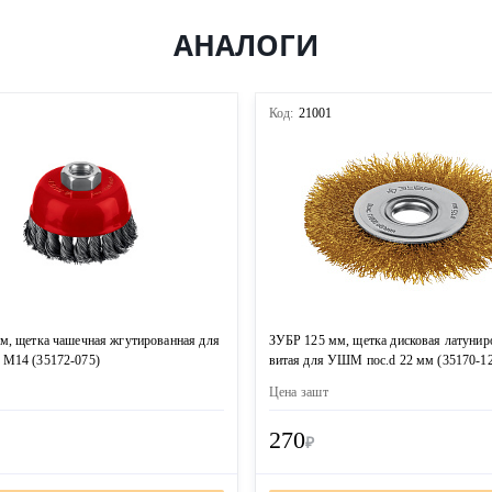
АНАЛОГИ
3
Код:
21001
м, щетка чашечная жгутированная для
ЗУБР 125 мм, щетка дисковая латунир
М14 (35172-075)
витая для УШМ пос.d 22 мм (35170-1
Цена за
шт
270
₽