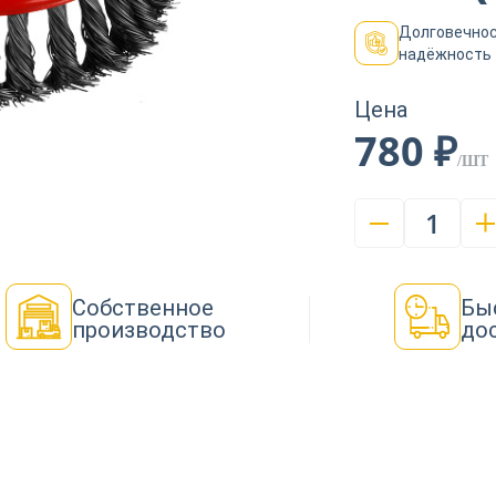
Долговечнос
надёжность
Цена
780 ₽
/ШТ
1
Собственное
Бы
производство
до