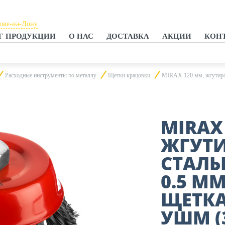
тове-на-Дону
Г ПРОДУКЦИИ
О НАС
ДОСТАВКА
АКЦИИ
КОН
тове-на-Дону
анроге
Расходные инструменты по металлу
Щетки крацовки
MIRAX 120 мм, жгутиро
MIRAX
ЖГУТ
СТАЛЬ
0.5 М
ЩЕТКА
УШМ (3