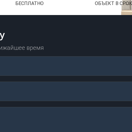
БЕСПЛАТНО
ОБЪЕКТ В СРО
у
лижайшее время