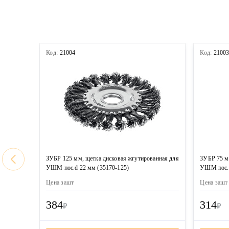
Код:
21004
Код:
2100
ЗУБР 125 мм, щетка дисковая жгутированная для
ЗУБР 75 м
УШМ пос.d 22 мм (35170-125)
УШМ пос. 
Цена за
шт
Цена за
шт
384
314
₽
₽