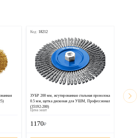
Код:
18212
Код:
167
ованная
ЗУБР 200 мм, жгутированная стальная проволока
MIRAX 20
25)
0.5 мм, щетка дисковая для УШМ, Профессионал
проволок
(35192-200)
(35140-2
Цена за
шт
Цена за
ш
1170
1100
₽