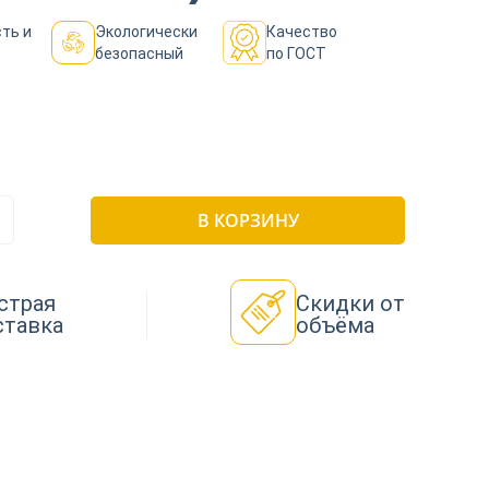
ть и
Экологически
Качество
безопасный
по ГОСТ
В КОРЗИНУ
страя
Скидки от
ставка
объёма