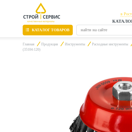
в Рос
КАТАЛО
в Рос
КАТАЛОГ ТОВАРОВ
в Таг
Главная
Продукция
Инструменты
Расходные инструменты
(35104-120)
Листовые материалы
Утепление
Материалы для отделки
Пиломатериалы