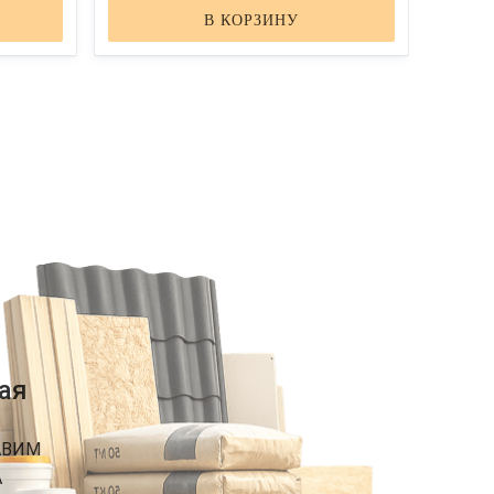
В КОРЗИНУ
ая
АВИМ
А