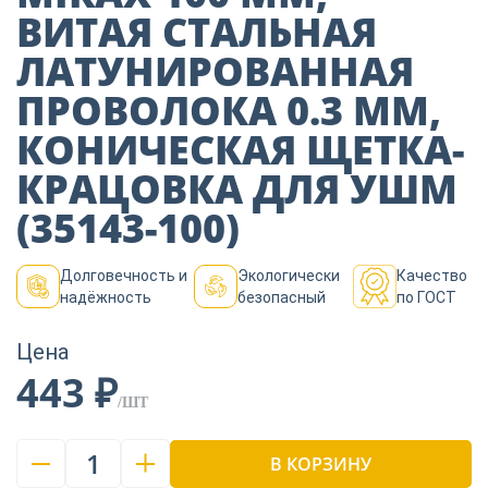
Пиломатериалы
ВИТАЯ СТАЛЬНАЯ
ЛАТУНИРОВАННАЯ
Декор
ПРОВОЛОКА 0.3 ММ,
КОНИЧЕСКАЯ ЩЕТКА-
КРАЦОВКА ДЛЯ УШМ
Изоляция
(35143-100)
Инструменты
Долговечность и
Экологически
Качество
надёжность
безопасный
по ГОСТ
Продукция из
Цена
дерева
443 ₽
/ШТ
Строительство
1
В КОРЗИНУ