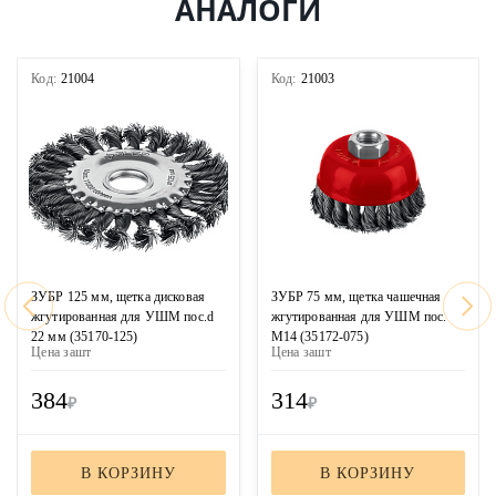
АНАЛОГИ
Код:
21004
Код:
21003
ЗУБР 125 мм, щетка дисковая
ЗУБР 75 мм, щетка чашечная
жгутированная для УШМ пос.d
жгутированная для УШМ пос.
22 мм (35170-125)
М14 (35172-075)
Цена за
шт
Цена за
шт
384
314
₽
₽
В КОРЗИНУ
В КОРЗИНУ