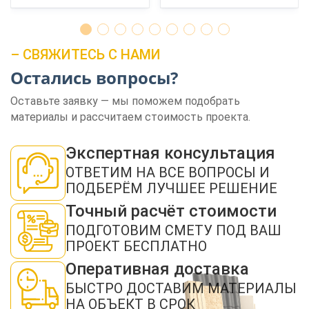
– СВЯЖИТЕСЬ С НАМИ
Остались вопросы?
Оставьте заявку — мы поможем подобрать
ЗАКАЗАТЬ ЗВОНОК
материалы и рассчитаем стоимость проекта.
Экспертная консультация
ОТВЕТИМ НА ВСЕ ВОПРОСЫ И
ПОДБЕРЁМ ЛУЧШЕЕ РЕШЕНИЕ
Точный расчёт стоимости
Нажимая кнопку "Отправить", я даю своё согласие на обработку моих
ПОДГОТОВИМ СМЕТУ ПОД ВАШ
персональных данных в соответствии с ФЗ от 27.07.2006 № 152-ФЗ "О
персональных данных", на условиях и для целей, определенных в
политикой
ПРОЕКТ БЕСПЛАТНО
конфиденциальности
Оперативная доставка
ОТПРАВИТЬ
БЫСТРО ДОСТАВИМ МАТЕРИАЛЫ
НА ОБЪЕКТ В СРОК