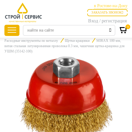
в Ростове-на-Дону
ЗАКАЗАТЬ ЗВОНОК
в Ростове-на-Дону
Вход / регистрация
в Таганроге
0
Главная
Продукция
Инструменты
Расходные инструменты
Расходные инструменты по металлу
Щетки крацовки
MIRAX 100 мм,
витая стальная латунированная проволока 0.3 мм, чашечная щетка-крацовка для
УШМ (35142-100)
Листовые
материалы
Утепление
Материалы для
отделки