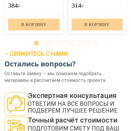
384
314
₽
₽
В КОРЗИНУ
В КОРЗИНУ
– СВЯЖИТЕСЬ С НАМИ
Остались вопросы?
ЗАКАЗАТЬ ЗВОНОК
Оставьте заявку — мы поможем подобрать
материалы и рассчитаем стоимость проекта.
Экспертная консультация
ОТВЕТИМ НА ВСЕ ВОПРОСЫ И
ПОДБЕРЁМ ЛУЧШЕЕ РЕШЕНИЕ
Нажимая кнопку "Отправить", я даю своё согласие на обработку моих
персональных данных в соответствии с ФЗ от 27.07.2006 № 152-ФЗ "О
персональных данных", на условиях и для целей, определенных в
политикой
Точный расчёт стоимости
конфиденциальности
ПОДГОТОВИМ СМЕТУ ПОД ВАШ