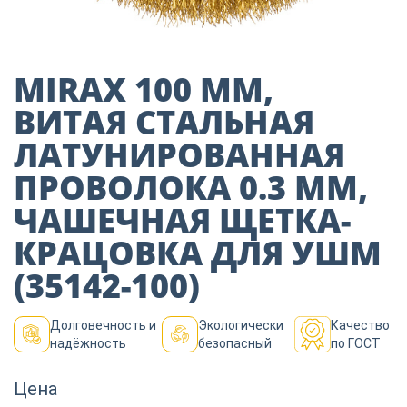
Пиломатериалы
Декор
MIRAX 100 ММ,
ВИТАЯ СТАЛЬНАЯ
ЛАТУНИРОВАННАЯ
Изоляция
ПРОВОЛОКА 0.3 ММ,
ЧАШЕЧНАЯ ЩЕТКА-
Инструменты
КРАЦОВКА ДЛЯ УШМ
(35142-100)
Продукция из
дерева
Долговечность и
Экологически
Качество
надёжность
безопасный
по ГОСТ
Строительство
Цена