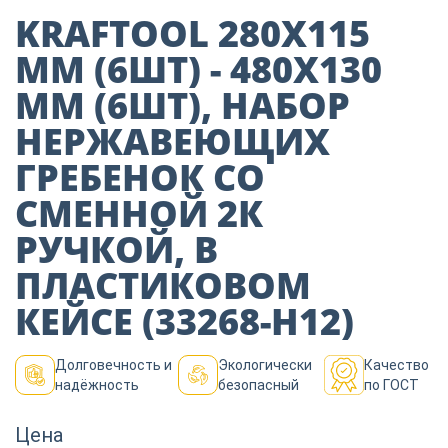
Пиломатериалы
KRAFTOOL 280Х115
ММ (6ШТ) - 480Х130
Декор
ММ (6ШТ), НАБОР
НЕРЖАВЕЮЩИХ
Изоляция
ГРЕБЕНОК СО
СМЕННОЙ 2К
РУЧКОЙ, В
Инструменты
ПЛАСТИКОВОМ
КЕЙСЕ (33268-H12)
Продукция из
дерева
Долговечность и
Экологически
Качество
надёжность
безопасный
по ГОСТ
Строительство
Цена