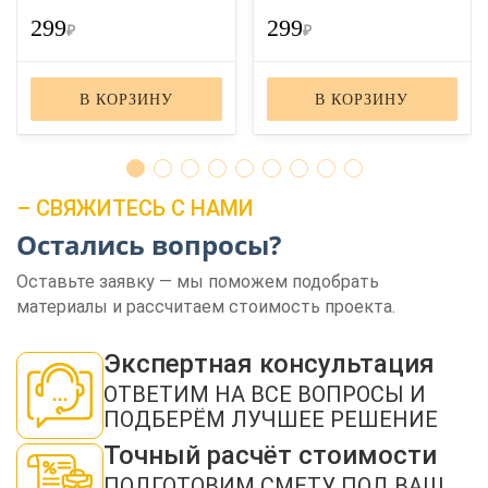
299
299
₽
₽
В КОРЗИНУ
В КОРЗИНУ
– СВЯЖИТЕСЬ С НАМИ
ЗАКАЗАТЬ ЗВОНОК
Остались вопросы?
Оставьте заявку — мы поможем подобрать
материалы и рассчитаем стоимость проекта.
Экспертная консультация
ОТВЕТИМ НА ВСЕ ВОПРОСЫ И
ПОДБЕРЁМ ЛУЧШЕЕ РЕШЕНИЕ
Нажимая кнопку "Отправить", я даю своё согласие на обработку моих
персональных данных в соответствии с ФЗ от 27.07.2006 № 152-ФЗ "О
персональных данных", на условиях и для целей, определенных в
политикой
Точный расчёт стоимости
конфиденциальности
ПОДГОТОВИМ СМЕТУ ПОД ВАШ