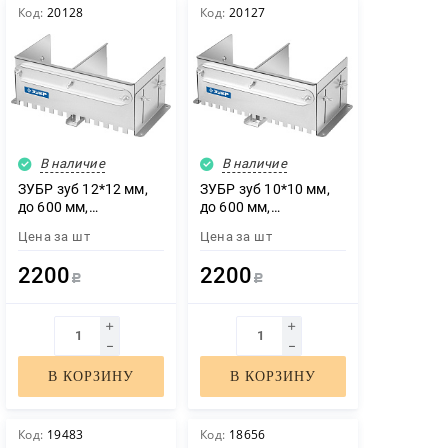
Код:
20128
Код:
20127
В наличие
В наличие
ЗУБР зуб 12*12 мм,
ЗУБР зуб 10*10 мм,
до 600 мм,
до 600 мм,
оцинкованная сталь,
оцинкованная сталь,
Цена за
шт
Цена за
шт
Раздвижная
Раздвижная
гребенка для плитки,
гребенка для плитки,
2200
2200
ПРОФЕССИОНАЛ
ПРОФЕССИОНАЛ
Р
Р
(08045-12)
(08045-10)
В КОРЗИНУ
В КОРЗИНУ
Код:
19483
Код:
18656