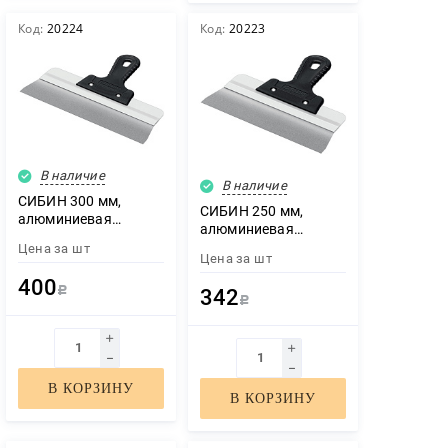
Код:
20224
Код:
20223
В наличие
В наличие
СИБИН 300 мм,
СИБИН 250 мм,
алюминиевая
алюминиевая
направляющая,
направляющая,
Цена за
шт
пластиковая ручка,
Цена за
шт
пластиковая ручка,
нержавеющий
400
нержавеющий
фасадный шпатель
Р
342
фасадный шпатель
Р
(10083-30)
(10083-25)
В КОРЗИНУ
В КОРЗИНУ