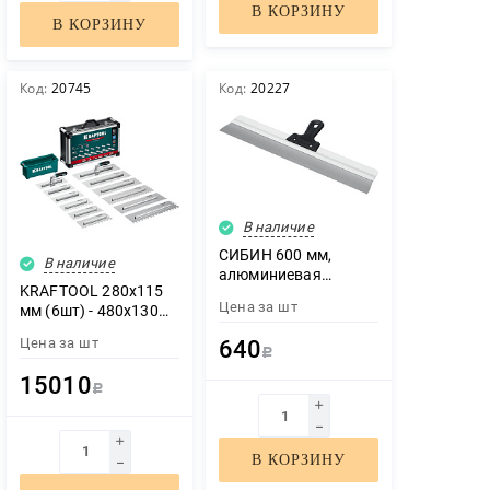
В КОРЗИНУ
В КОРЗИНУ
Код:
20745
Код:
20227
В наличие
СИБИН 600 мм,
В наличие
алюминиевая
KRAFTOOL 280х115
направляющая,
Цена за
шт
мм (6шт) - 480х130
пластиковая ручка,
мм (6шт), набор
нержавеющий
Цена за
шт
640
нержавеющих
фасадный шпатель
Р
гребенок со сменной
(10083-60)
15010
2к ручкой, в
Р
пластиковом кейсе
(33268-H12)
В КОРЗИНУ