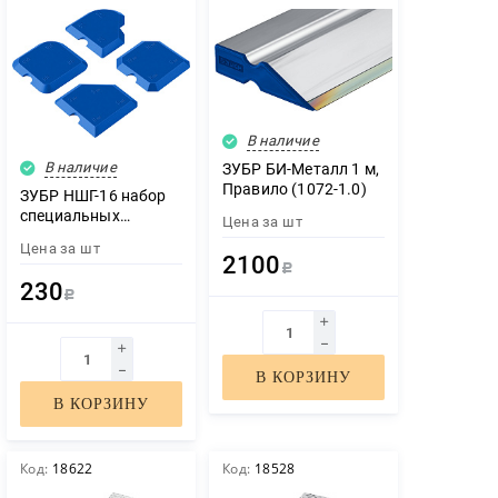
В наличие
В наличие
ЗУБР БИ-Металл 1 м,
Правило (1072-1.0)
ЗУБР НШГ-16 набор
специальных
Цена за
шт
шпателей для
Цена за
шт
формирования швов
2100
Р
герметика (1015-H4)
230
Р
В КОРЗИНУ
В КОРЗИНУ
Код:
18622
Код:
18528