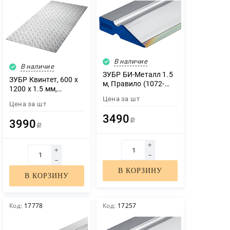
В наличие
В наличие
ЗУБР БИ-Металл 1.5
ЗУБР Квинтет, 600 х
м, Правило (1072-
1200 х 1.5 мм,
1.5)
алюминиевый
Цена за
шт
Цена за
шт
рифленый лист,
Профессионал
3490
3990
Р
(53830)
Р
В КОРЗИНУ
В КОРЗИНУ
Код:
17778
Код:
17257