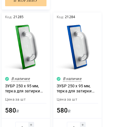
В КОРЗИНУ
Код:
21285
Код:
21284
В наличие
В наличие
ЗУБР 250 х 95 мм,
ЗУБР 250 х 95 мм,
терка для затирки
терка для затирки
межплиточных швов,
межплиточных швов,
Цена за
шт
Цена за
шт
мягкая резина (0817-
твердая резина
2)
(0817-1)
580
580
Р
Р