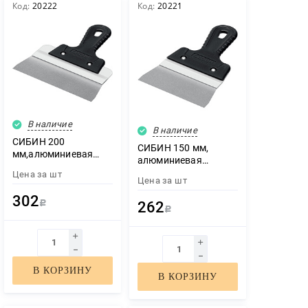
Код:
20222
Код:
20221
В наличие
В наличие
СИБИН 200
СИБИН 150 мм,
мм,алюминиевая
алюминиевая
направляющая,
направляющая,
Цена за
шт
пластиковая ручка,
Цена за
шт
пластиковая ручка,
нержавеющий
нержавеющий
302
фасадный шпатель
262
Р
фасадный шпатель
Р
(10083-20)
(10083-15)
В КОРЗИНУ
В КОРЗИНУ