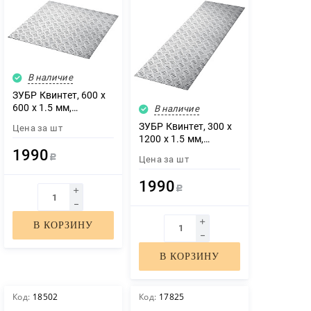
В наличие
ЗУБР Квинтет, 600 х
600 х 1.5 мм,
В наличие
алюминиевый
ЗУБР Квинтет, 300 х
Цена за
шт
рифленый лист,
1200 х 1.5 мм,
Профессионал
алюминиевый
1990
(53832)
Р
Цена за
шт
рифленый лист,
Профессионал
1990
(53831)
Р
В КОРЗИНУ
В КОРЗИНУ
Код:
18502
Код:
17825