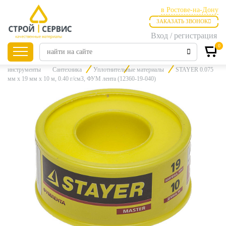
в Ростове-на-Дону
ЗАКАЗАТЬ ЗВОНОК
в Ростове-на-Дону
Вход / регистрация
в Таганроге
0
Главная
Продукция
Инструменты
Инженерная сантехника и
инструменты
Сантехника
Уплотнительные материалы
STAYER 0.075
мм х 19 мм х 10 м, 0.40 г/см3, ФУМ лента (12360-19-040)
Листовые
материалы
Утепление
Материалы для
отделки