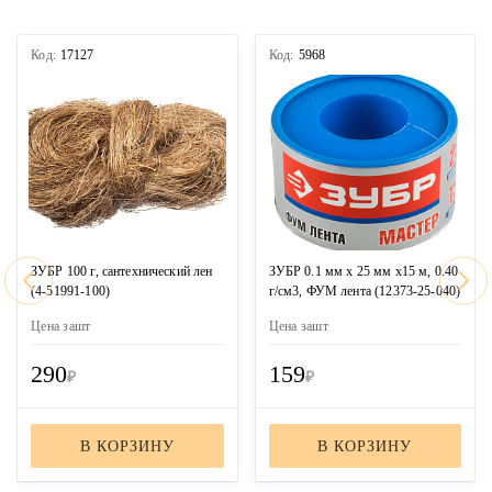
Код:
17127
Код:
5968
ЗУБР 100 г, сантехнический лен
ЗУБР 0.1 мм х 25 мм х15 м, 0.40
(4-51991-100)
г/см3, ФУМ лента (12373-25-040)
Цена за
шт
Цена за
шт
290
159
₽
₽
В КОРЗИНУ
В КОРЗИНУ