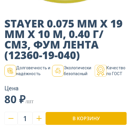
Пиломатериалы
STAYER 0.075 ММ Х 19
Декор
ММ Х 10 М, 0.40 Г/
СМ3, ФУМ ЛЕНТА
Изоляция
(12360-19-040)
Долговечность и
Экологически
Качество
Инструменты
надёжность
безопасный
по ГОСТ
Цена
Продукция из
80 ₽
дерева
/ШТ
1
Строительство
В КОРЗИНУ