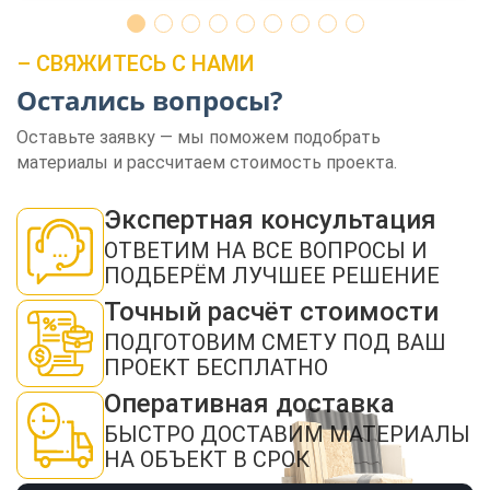
– СВЯЖИТЕСЬ С НАМИ
Остались вопросы?
Оставьте заявку — мы поможем подобрать
материалы и рассчитаем стоимость проекта.
ЗАКАЗАТЬ ЗВОНОК
Экспертная консультация
ОТВЕТИМ НА ВСЕ ВОПРОСЫ И
ПОДБЕРЁМ ЛУЧШЕЕ РЕШЕНИЕ
Точный расчёт стоимости
ПОДГОТОВИМ СМЕТУ ПОД ВАШ
Нажимая кнопку "Отправить", я даю своё согласие на обработку моих
персональных данных в соответствии с ФЗ от 27.07.2006 № 152-ФЗ "О
ПРОЕКТ БЕСПЛАТНО
персональных данных", на условиях и для целей, определенных в
политикой
конфиденциальности
Оперативная доставка
ОТПРАВИТЬ
БЫСТРО ДОСТАВИМ МАТЕРИАЛЫ
НА ОБЪЕКТ В СРОК