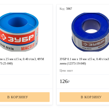
Код:
5967
м х 25 мм х15 м, 0.40 г/см3, ФУМ
ЗУБР 0.1 мм х 19 мм х15 м, 0.40 г/с
73-25-040)
лента (12373-19-040)
Цена за
шт
126
₽
В КОРЗИНУ
В КОРЗИНУ