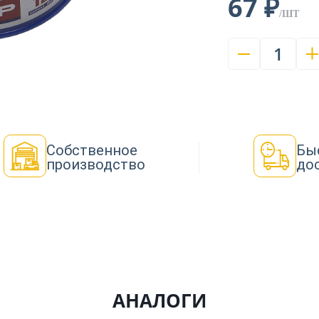
67 ₽
/ШТ
1
Собственное
Бы
производство
до
АНАЛОГИ