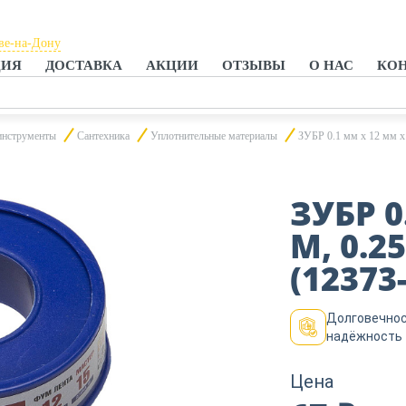
ве-на-Дону
ЦИЯ
ДОСТАВКА
АКЦИИ
ОТЗЫВЫ
О НАС
КО
ове-на-Дону
нроге
инструменты
Сантехника
Уплотнительные материалы
ЗУБР 0.1 мм х 12 мм х 
ЗУБР 0
М, 0.2
(12373
Долговечнос
надёжность
Цена