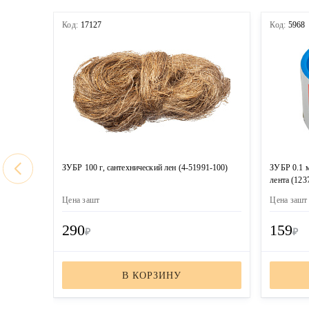
Код:
17127
Код:
5968
ЗУБР 100 г, сантехнический лен (4-51991-100)
ЗУБР 0.1 м
лента (123
Цена за
шт
Цена за
шт
290
159
₽
₽
В КОРЗИНУ