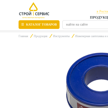
в Росто
ПРОДУК
в Рост
КАТАЛОГ ТОВАРОВ
в Тага
Главная
Продукция
Инструменты
Инженерная сантехника и 
Листовые материалы
Утепление
Материалы для отделки
Пиломатериалы