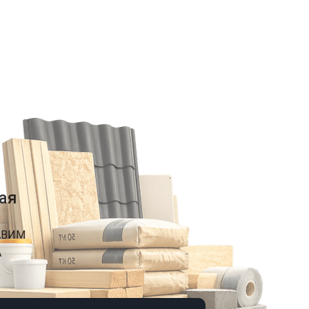
ая
АВИМ
А
К