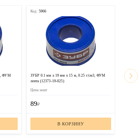
Код:
5966
Код:
596
м3, ФУМ
ЗУБР 0.1 мм х 19 мм х 15 м, 0.25 г/см3, ФУМ
ЗУБР 0.1
лента (12373-19-025)
лента (1
Цена за
шт
Цена за
ш
89
85
₽
₽
В КОРЗИНУ