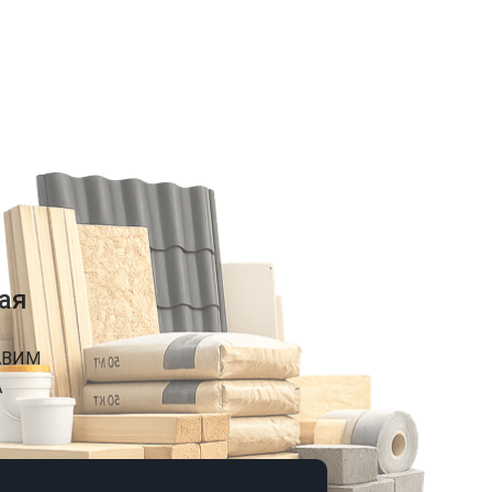
ая
АВИМ
А
К