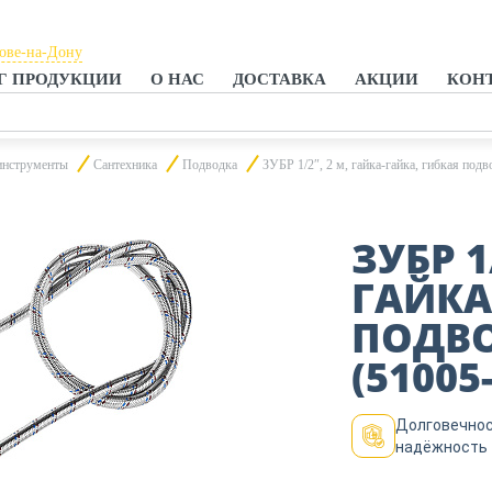
тове-на-Дону
Г ПРОДУКЦИИ
О НАС
ДОСТАВКА
АКЦИИ
КОН
тове-на-Дону
анроге
инструменты
Сантехника
Подводка
ЗУБР 1/2″, 2 м, гайка-гайка, гибкая под
ЗУБР 1
ГАЙКА
ПОДВО
(51005
Долговечнос
надёжность