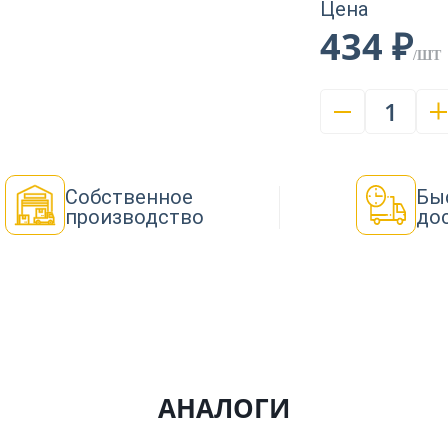
Цена
434 ₽
/ШТ
1
Собственное
Бы
производство
до
АНАЛОГИ