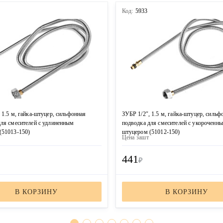
Код:
5933
 1.5 м, гайка-штуцер, сильфонная
ЗУБР 1/2″, 1.5 м, гайка-штуцер, сильф
для смесителей с удлиненным
подводка для смесителей с укороченн
(51013-150)
штуцером (51012-150)
Цена за
шт
441
₽
В КОРЗИНУ
В КОРЗИНУ