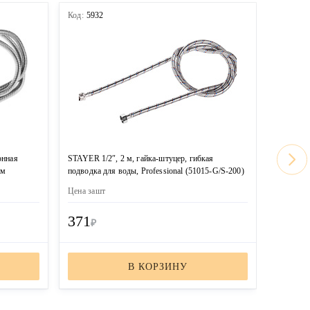
Код:
5932
Код:
593
онная
STAYER 1/2″, 2 м, гайка-штуцер, гибкая
STAYER 1
ым
подводка для воды, Professional (51015-G/S-200)
подводка 
Цена за
шт
Цена за
ш
371
168
₽
₽
В КОРЗИНУ