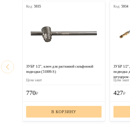
Код:
5935
Код:
5934
ЗУБР 1/2″, ключ для растяжной сильфонной
ЗУБР 1/2″,
подводки (51009-S)
подводка 
штуцером 
Цена за
шт
Цена за
шт
770
427
₽
₽
В КОРЗИНУ