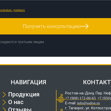
нальных данных
Получить консультацию
редаются третьим лицам
НАВИГАЦИЯ
КОНТАК
Продукция
Ростов-на-Дону, Пер. Неф
.
+7 (908) 172-00-65
+7 (950
О нас
E-mail:
info@ssdon.ru
г. Таганрог, ул. Котлостр
Отзывы