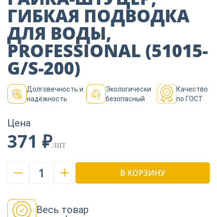
Пиломатериалы
ГИБКАЯ ПОДВОДКА
ДЛЯ ВОДЫ,
Декор
PROFESSIONAL (51015-
G/S-200)
Изоляция
Долговечность и
Экологически
Качество
надёжность
безопасный
по ГОСТ
Инструменты
Цена
371 ₽
/ШТ
Продукция из
дерева
1
В КОРЗИНУ
Строительство
Весь товар