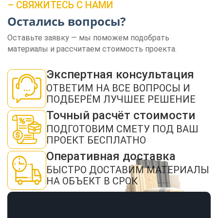
– СВЯЖИТЕСЬ С НАМИ
Остались вопросы?
Оставьте заявку — мы поможем подобрать
материалы и рассчитаем стоимость проекта.
ЗАКАЗАТЬ ЗВОНОК
Экспертная консультация
ОТВЕТИМ НА ВСЕ ВОПРОСЫ И
ПОДБЕРЁМ ЛУЧШЕЕ РЕШЕНИЕ
Точный расчёт стоимости
ПОДГОТОВИМ СМЕТУ ПОД ВАШ
ПРОЕКТ БЕСПЛАТНО
Нажимая кнопку "Отправить", я даю своё согласие на обработку моих
персональных данных в соответствии с ФЗ от 27.07.2006 № 152-ФЗ "О
персональных данных", на условиях и для целей, определенных в
политикой
Оперативная доставка
конфиденциальности
БЫСТРО ДОСТАВИМ МАТЕРИАЛЫ
ОТПРАВИТЬ
НА ОБЪЕКТ В СРОК