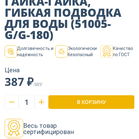
ГАЙКА-ГАЙКА,
Пиломатериалы
ГИБКАЯ ПОДВОДКА
ДЛЯ ВОДЫ (51005-
Декор
G/G-180)
Долговечность и
Экологически
Качество
Изоляция
надёжность
безопасный
по ГОСТ
Цена
Инструменты
387 ₽
/ШТ
Продукция из
1
В КОРЗИНУ
дерева
Строительство
Весь товар
сертифицирован