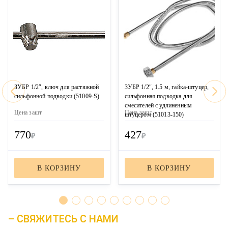
ЗУБР 1/2″, ключ для растяжной
ЗУБР 1/2″, 1.5 м, гайка-штуцер,
сильфонной подводки (51009-S)
сильфонная подводка для
смесителей с удлиненным
Цена за
шт
Цена за
шт
штуцером (51013-150)
770
427
₽
₽
В КОРЗИНУ
В КОРЗИНУ
– СВЯЖИТЕСЬ С НАМИ