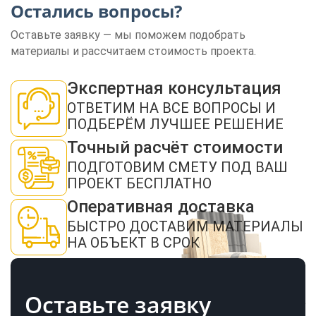
Остались вопросы?
Оставьте заявку — мы поможем подобрать
материалы и рассчитаем стоимость проекта.
ЗАКАЗАТЬ ЗВОНОК
Экспертная консультация
ОТВЕТИМ НА ВСЕ ВОПРОСЫ И
ПОДБЕРЁМ ЛУЧШЕЕ РЕШЕНИЕ
Точный расчёт стоимости
ПОДГОТОВИМ СМЕТУ ПОД ВАШ
ПРОЕКТ БЕСПЛАТНО
Нажимая кнопку "Отправить", я даю своё согласие на обработку моих
Оперативная доставка
персональных данных в соответствии с ФЗ от 27.07.2006 № 152-ФЗ "О
персональных данных", на условиях и для целей, определенных в
политикой
конфиденциальности
БЫСТРО ДОСТАВИМ МАТЕРИАЛЫ
НА ОБЪЕКТ В СРОК
ОТПРАВИТЬ
Оставьте заявку