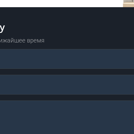
у
лижайшее время