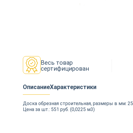
Декор
Изоляция
Весь товар
Инструменты
сертифицирован
Описание
Характеристики
Продукция из дерева
Доска обрезная строительная, размеры в мм: 2
Цена за шт.: 551 руб. (0,0225 м3)
Строительство