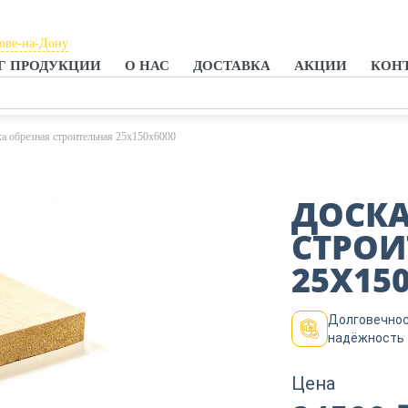
тове-на-Дону
Г ПРОДУКЦИИ
О НАС
ДОСТАВКА
АКЦИИ
КОН
тове-на-Дону
анроге
а обрезная строительная 25х150х6000
ДОСКА
СТРОИ
25Х15
Долговечнос
надёжность
Цена