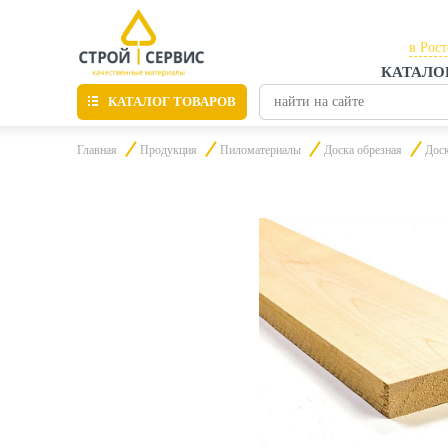
в Рос
КАТАЛО
в Рос
КАТАЛОГ ТОВАРОВ
в Таг
Главная
Продукция
Пиломатериалы
Доска обрезная
Доск
Листовые материалы
Утепление
Материалы для отделки
Пиломатериалы