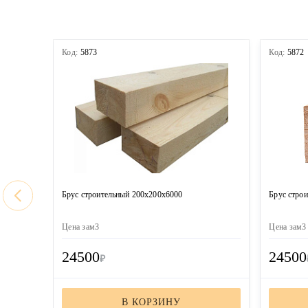
Код:
5873
Код:
5872
Брус строительный 200х200х6000
Брус стро
Цена за
м3
Цена за
м3
24500
24500
₽
В КОРЗИНУ