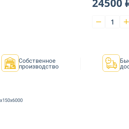
24500 
1
Собственное
Бы
производство
до
5х150х6000