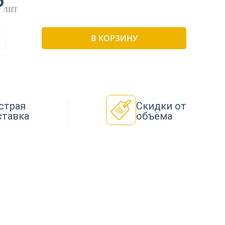
₽
/ШТ
В КОРЗИНУ
страя
Скидки от
ставка
объёма