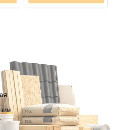
ая
АВИМ
А
К