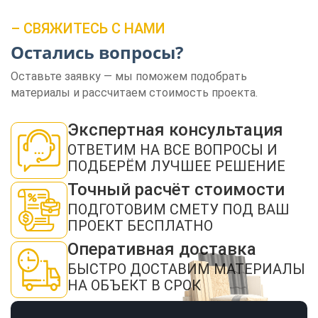
– СВЯЖИТЕСЬ С НАМИ
Остались вопросы?
Оставьте заявку — мы поможем подобрать
материалы и рассчитаем стоимость проекта.
ЗАКАЗАТЬ ЗВОНОК
Экспертная консультация
ОТВЕТИМ НА ВСЕ ВОПРОСЫ И
ПОДБЕРЁМ ЛУЧШЕЕ РЕШЕНИЕ
Точный расчёт стоимости
ПОДГОТОВИМ СМЕТУ ПОД ВАШ
Нажимая кнопку "Отправить", я даю своё согласие на обработку моих
ПРОЕКТ БЕСПЛАТНО
персональных данных в соответствии с ФЗ от 27.07.2006 № 152-ФЗ "О
персональных данных", на условиях и для целей, определенных в
политикой
конфиденциальности
Оперативная доставка
БЫСТРО ДОСТАВИМ МАТЕРИАЛЫ
ОТПРАВИТЬ
НА ОБЪЕКТ В СРОК