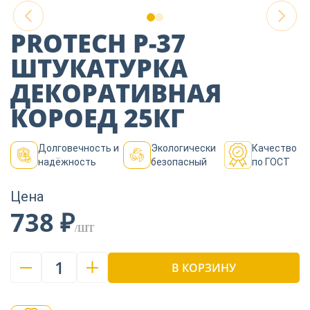
Пиломатериалы
PROTECH Р-37
Декор
ШТУКАТУРКА
ДЕКОРАТИВНАЯ
КОРОЕД 25КГ
Изоляция
Долговечность и
Экологически
Качество
надёжность
безопасный
по ГОСТ
Инструменты
Цена
738 ₽
Продукция из
дерева
/ШТ
1
В КОРЗИНУ
Строительство