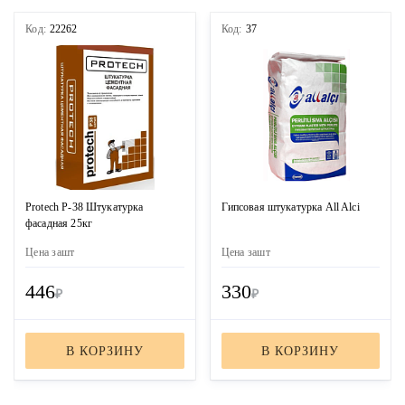
Код:
22262
Код:
37
Protech Р-38 Штукатурка
Гипсовая штукатурка All Alci
фасадная 25кг
Цена за
шт
Цена за
шт
446
330
₽
₽
В КОРЗИНУ
В КОРЗИНУ