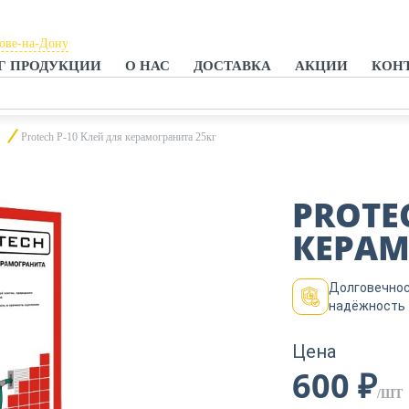
тове-на-Дону
Г ПРОДУКЦИИ
О НАС
ДОСТАВКА
АКЦИИ
КОН
тове-на-Дону
анроге
Protech Р-10 Клей для керамогранита 25кг
PROTE
КЕРАМ
Долговечнос
надёжность
Цена
600 ₽
/ШТ