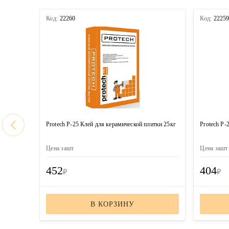
Код:
22260
Код:
2225
Protech Р-25 Клей для керамической плитки 25кг
Protech Р-
Цена за
шт
Цена за
шт
452
404
₽
₽
В КОРЗИНУ