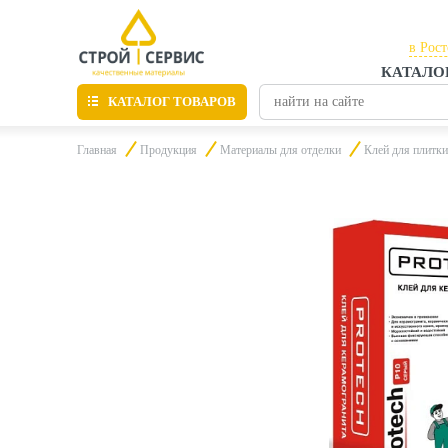
в Рос
КАТАЛО
в Рос
КАТАЛОГ ТОВАРОВ
в Таг
Главная
Продукция
Материалы для отделки
Клей для плитки
Листовые материалы
Утепление
Материалы для отделки
Пиломатериалы