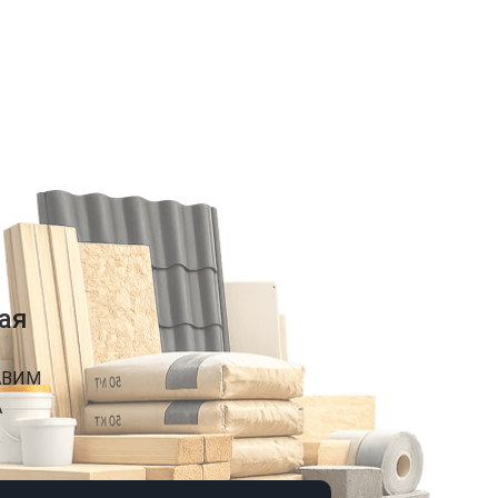
ая
АВИМ
А
К