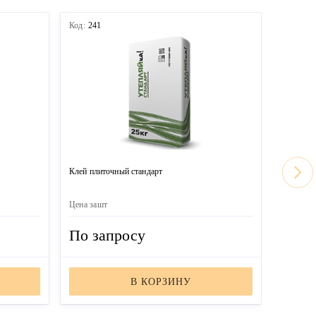
Код:
241
Код:
240
Клей плиточный стандарт
Клей пли
Цена за
шт
Цена за
ш
По запросу
По з
В КОРЗИНУ