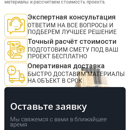
материалы и рассчитаем стоимость проекта.
Экспертная консультация
ЗАКАЗАТЬ ЗВОНОК
ОТВЕТИМ НА ВСЕ ВОПРОСЫ И
ПОДБЕРЁМ ЛУЧШЕЕ РЕШЕНИЕ
Точный расчёт стоимости
ПОДГОТОВИМ СМЕТУ ПОД ВАШ
ПРОЕКТ БЕСПЛАТНО
Оперативная доставка
Нажимая кнопку "Отправить", я даю своё согласие на обработку моих
БЫСТРО ДОСТАВИМ МАТЕРИАЛЫ
персональных данных в соответствии с ФЗ от 27.07.2006 № 152-ФЗ "О
персональных данных", на условиях и для целей, определенных в
политикой
НА ОБЪЕКТ В СРОК
конфиденциальности
ОТПРАВИТЬ
Оставьте заявку
Мы свяжемся с вами в ближайшее
время