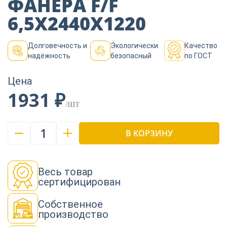
ФАНЕРА F/F
Пиломатериалы
6,5Х2440Х1220
Декор
Долговечность и
Экологически
Качество
надёжность
безопасный
по ГОСТ
Цена
Изоляция
1931 ₽
/ШТ
Инструменты
1
В КОРЗИНУ
Продукция из
дерева
Весь товар
сертифицирован
Собственное
Строительство
производство