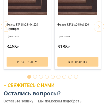
Фанера F/F 18х2440х1220
Фанера F/F 24х2440х1220
Плайтерра
Цена за
шт
Цена за
шт
3465
6185
₽
₽
В КОРЗИНУ
В КОРЗИНУ
– СВЯЖИТЕСЬ С НАМИ
Остались вопросы?
Оставьте заявку — мы поможем подобрать