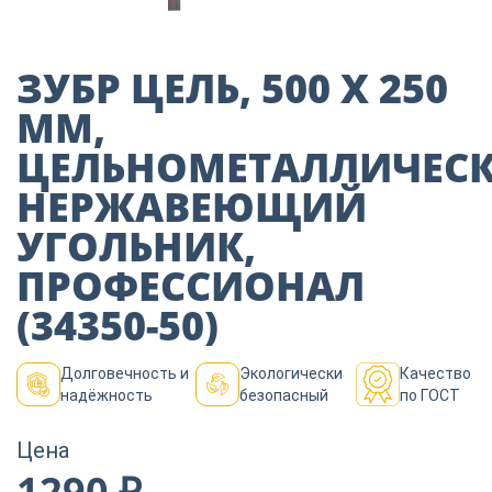
Пиломатериалы
ЗУБР ЦЕЛЬ, 500 Х 250
Декор
ММ,
ЦЕЛЬНОМЕТАЛЛИЧЕС
Изоляция
НЕРЖАВЕЮЩИЙ
УГОЛЬНИК,
Инструменты
ПРОФЕССИОНАЛ
(34350-50)
Продукция из
дерева
Долговечность и
Экологически
Качество
надёжность
безопасный
по ГОСТ
Строительство
Цена
1290 ₽