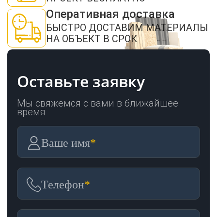
Оперативная доставка
БЫСТРО ДОСТАВИМ МАТЕРИАЛЫ
ЗАКАЗАТЬ ЗВОНОК
НА ОБЪЕКТ В СРОК
Оставьте заявку
Мы свяжемся с вами в ближайшее
время
Нажимая кнопку "Отправить", я даю своё согласие на обработку моих персональных
данных в соответствии с ФЗ от 27.07.2006 № 152-ФЗ "О персональных данных", на
условиях и для целей, определенных в
политикой конфиденциальности
Ваше имя
*
ОТПРАВИТЬ
Телефон
*