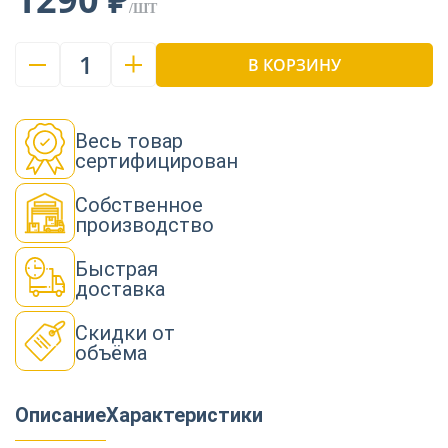
/ШТ
1
В КОРЗИНУ
Весь товар
сертифицирован
Собственное
производство
Быстрая
доставка
Скидки от
объёма
Описание
Характеристики