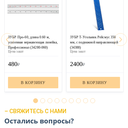
ЗУБР Про-60, длина 0.60 м,
ЗУБР Т-Угольник Рейсмус 350
усиленная нержавеющая линейка,
мм, с подвижной направляющей
Профессионал (34280-060)
(34388)
Цена за
шт
Цена за
шт
480
2400
₽
₽
В КОРЗИНУ
В КОРЗИНУ
– СВЯЖИТЕСЬ С НАМИ
Остались вопросы?