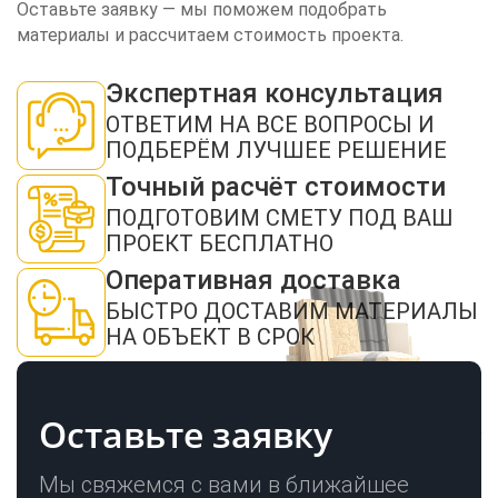
Оставьте заявку — мы поможем подобрать
материалы и рассчитаем стоимость проекта.
Экспертная консультация
ЗАКАЗАТЬ ЗВОНОК
ОТВЕТИМ НА ВСЕ ВОПРОСЫ И
ПОДБЕРЁМ ЛУЧШЕЕ РЕШЕНИЕ
Точный расчёт стоимости
ПОДГОТОВИМ СМЕТУ ПОД ВАШ
ПРОЕКТ БЕСПЛАТНО
Оперативная доставка
Нажимая кнопку "Отправить", я даю своё согласие на обработку моих
персональных данных в соответствии с ФЗ от 27.07.2006 № 152-ФЗ "О
БЫСТРО ДОСТАВИМ МАТЕРИАЛЫ
персональных данных", на условиях и для целей, определенных в
политикой
конфиденциальности
НА ОБЪЕКТ В СРОК
ОТПРАВИТЬ
Оставьте заявку
Мы свяжемся с вами в ближайшее