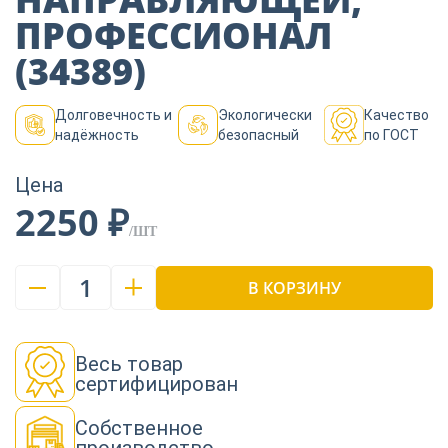
Пиломатериалы
ПРОФЕССИОНАЛ
(34389)
Декор
Долговечность и
Экологически
Качество
надёжность
безопасный
по ГОСТ
Изоляция
Цена
2250 ₽
/ШТ
Инструменты
1
В КОРЗИНУ
Продукция из
дерева
Весь товар
сертифицирован
Строительство
Собственное