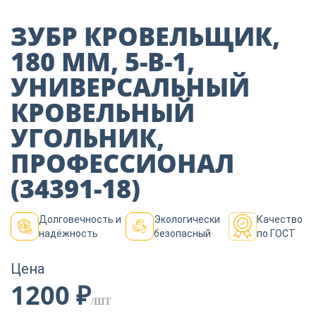
Пиломатериалы
ЗУБР КРОВЕЛЬЩИК,
180 ММ, 5-В-1,
Декор
УНИВЕРСАЛЬНЫЙ
КРОВЕЛЬНЫЙ
Изоляция
УГОЛЬНИК,
ПРОФЕССИОНАЛ
Инструменты
(34391-18)
Продукция из
Долговечность и
Экологически
Качество
дерева
надёжность
безопасный
по ГОСТ
Цена
Строительство
1200 ₽
/ШТ