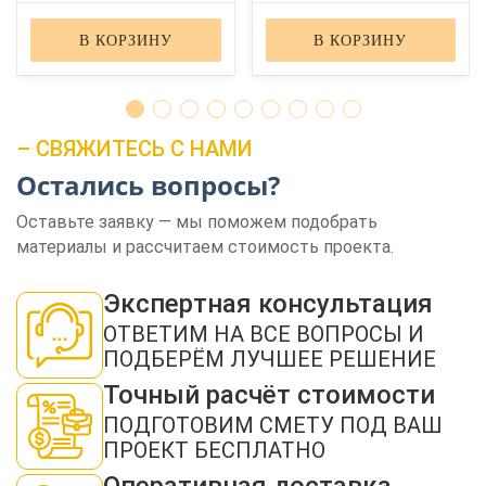
В КОРЗИНУ
В КОРЗИНУ
– СВЯЖИТЕСЬ С НАМИ
Остались вопросы?
ЗАКАЗАТЬ ЗВОНОК
Оставьте заявку — мы поможем подобрать
материалы и рассчитаем стоимость проекта.
Экспертная консультация
ОТВЕТИМ НА ВСЕ ВОПРОСЫ И
ПОДБЕРЁМ ЛУЧШЕЕ РЕШЕНИЕ
Нажимая кнопку "Отправить", я даю своё согласие на обработку моих
Точный расчёт стоимости
персональных данных в соответствии с ФЗ от 27.07.2006 № 152-ФЗ "О
персональных данных", на условиях и для целей, определенных в
политикой
ПОДГОТОВИМ СМЕТУ ПОД ВАШ
конфиденциальности
ПРОЕКТ БЕСПЛАТНО
ОТПРАВИТЬ