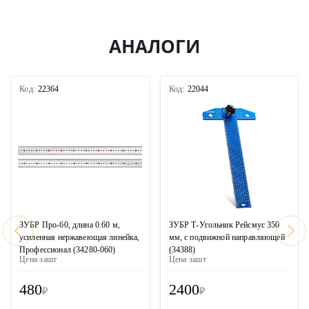
АНАЛОГИ
Код:
22364
Код:
22044
ЗУБР Про-60, длина 0.60 м,
ЗУБР Т-Угольник Рейсмус 350
усиленная нержавеющая линейка,
мм, с подвижной направляющей
Профессионал (34280-060)
(34388)
Цена за
шт
Цена за
шт
480
2400
₽
₽