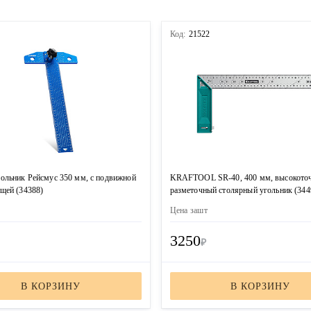
4
Код:
21522
ольник Рейсмус 350 мм, с подвижной
KRAFTOOL SR-40, 400 мм, высокото
щей (34388)
разметочный столярный угольник (344
Цена за
шт
3250
₽
В КОРЗИНУ
В КОРЗИНУ