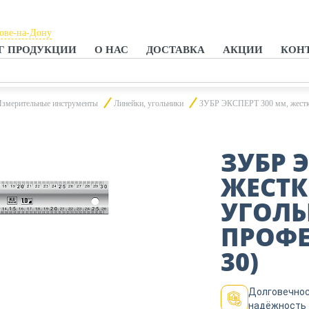
тове-на-Дону
Г ПРОДУКЦИИ
О НАС
ДОСТАВКА
АКЦИИ
КОН
тове-на-Дону
анроге
змерительные инструменты
Линейки, угольники
ЗУБР ЭКСПЕРТ 300 мм, жестки
ЗУБР 
ЖЕСТК
УГОЛЬ
ПРОФЕ
30)
Долговечнос
надёжность