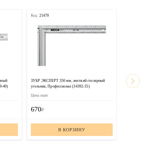
Код:
21479
Код:
213
чный
ЗУБР ЭКСПЕРТ 350 мм, жесткий столярный
ЗУБР 0,6
9-40)
угольник, Профессионал (34392-35)
стальной
60)
Цена за
шт
Цена за
ш
670
910
₽
₽
В КОРЗИНУ