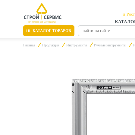
в Рос
КАТАЛО
в Рос
КАТАЛОГ ТОВАРОВ
в Таг
Главная
Продукция
Инструменты
Ручные инструменты
И
Листовые материалы
Утепление
Материалы для отделки
Пиломатериалы