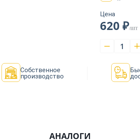
Цена
620 ₽
/ШТ
1
Собственное
Бы
производство
до
АНАЛОГИ