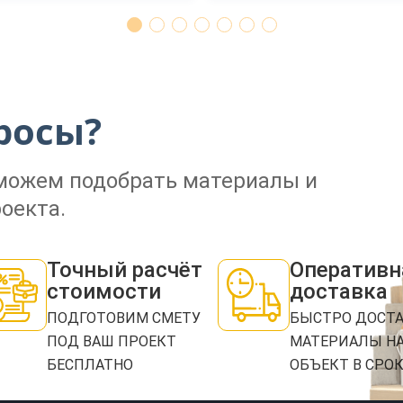
ЗАКАЗАТЬ ЗВОНОК
росы?
Нажимая кнопку "Отправить", я даю своё согласие на обработку моих персональных
данных в соответствии с ФЗ от 27.07.2006 № 152-ФЗ "О персональных данных", на
оможем подобрать материалы и
условиях и для целей, определенных в
политикой конфиденциальности
оекта.
ОТПРАВИТЬ
Точный расчёт
Оперативн
стоимости
доставка
ПОДГОТОВИМ СМЕТУ
БЫСТРО ДОСТ
ПОД ВАШ ПРОЕКТ
МАТЕРИАЛЫ Н
БЕСПЛАТНО
ОБЪЕКТ В СРО