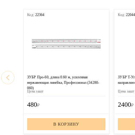
Код:
22364
Код:
2204
ЗУБР Про-60, длина 0.60 м, усиленная
ЗУБР Т-Уг
нержавеющая линейка, Профессионал (34280-
направляю
060)
Цена за
шт
Цена за
шт
480
2400
₽
₽
В КОРЗИНУ