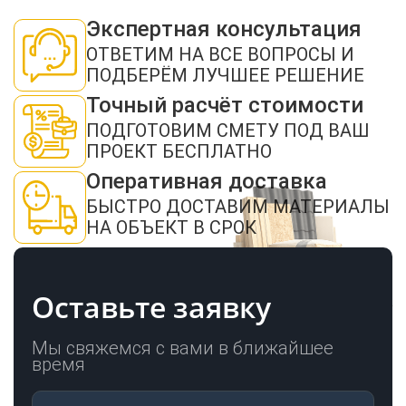
Экспертная консультация
ОТВЕТИМ НА ВСЕ ВОПРОСЫ И
ЗАКАЗАТЬ ЗВОНОК
ПОДБЕРЁМ ЛУЧШЕЕ РЕШЕНИЕ
Точный расчёт стоимости
ПОДГОТОВИМ СМЕТУ ПОД ВАШ
ПРОЕКТ БЕСПЛАТНО
Оперативная доставка
БЫСТРО ДОСТАВИМ МАТЕРИАЛЫ
Нажимая кнопку "Отправить", я даю своё согласие на обработку моих
персональных данных в соответствии с ФЗ от 27.07.2006 № 152-ФЗ "О
НА ОБЪЕКТ В СРОК
персональных данных", на условиях и для целей, определенных в
политикой
конфиденциальности
ОТПРАВИТЬ
Оставьте заявку
Мы свяжемся с вами в ближайшее
время