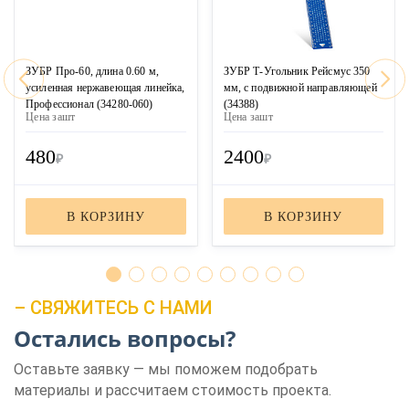
ЗУБР Про-60, длина 0.60 м,
ЗУБР Т-Угольник Рейсмус 350
усиленная нержавеющая линейка,
мм, с подвижной направляющей
Профессионал (34280-060)
(34388)
Цена за
шт
Цена за
шт
480
2400
₽
₽
В КОРЗИНУ
В КОРЗИНУ
– СВЯЖИТЕСЬ С НАМИ
Остались вопросы?
Оставьте заявку — мы поможем подобрать
материалы и рассчитаем стоимость проекта.