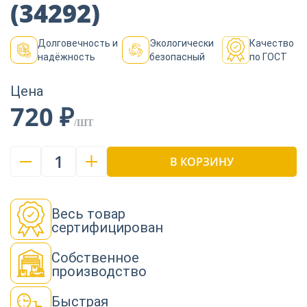
Пиломатериалы
(34292)
Долговечность и
Экологически
Качество
Декор
надёжность
безопасный
по ГОСТ
Цена
720 ₽
Изоляция
/ШТ
1
В КОРЗИНУ
Инструменты
Весь товар
Продукция из
дерева
сертифицирован
Собственное
производство
Строительство
Быстрая