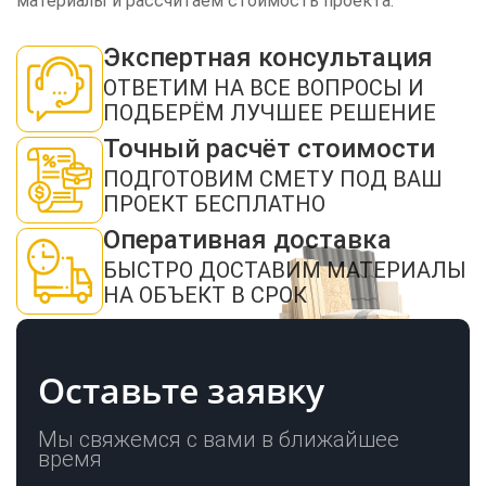
материалы и рассчитаем стоимость проекта.
Экспертная консультация
ЗАКАЗАТЬ ЗВОНОК
ОТВЕТИМ НА ВСЕ ВОПРОСЫ И
ПОДБЕРЁМ ЛУЧШЕЕ РЕШЕНИЕ
Точный расчёт стоимости
ПОДГОТОВИМ СМЕТУ ПОД ВАШ
ПРОЕКТ БЕСПЛАТНО
Оперативная доставка
Нажимая кнопку "Отправить", я даю своё согласие на обработку моих
БЫСТРО ДОСТАВИМ МАТЕРИАЛЫ
персональных данных в соответствии с ФЗ от 27.07.2006 № 152-ФЗ "О
персональных данных", на условиях и для целей, определенных в
политикой
НА ОБЪЕКТ В СРОК
конфиденциальности
ОТПРАВИТЬ
Оставьте заявку
Мы свяжемся с вами в ближайшее
время