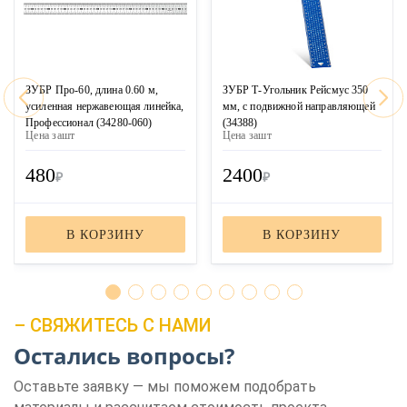
ЗУБР Про-60, длина 0.60 м,
ЗУБР Т-Угольник Рейсмус 350
усиленная нержавеющая линейка,
мм, с подвижной направляющей
Профессионал (34280-060)
(34388)
Цена за
шт
Цена за
шт
480
2400
₽
₽
В КОРЗИНУ
В КОРЗИНУ
– СВЯЖИТЕСЬ С НАМИ
Остались вопросы?
Оставьте заявку — мы поможем подобрать