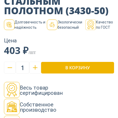
СТАЛЬНЫМ
Пиломатериалы
ПОЛОТНОМ (3430-50)
Декор
Долговечность и
Экологически
Качество
надёжность
безопасный
по ГОСТ
Цена
Изоляция
403 ₽
/ШТ
Инструменты
1
В КОРЗИНУ
Продукция из
дерева
Весь товар
сертифицирован
Собственное
Строительство
производство