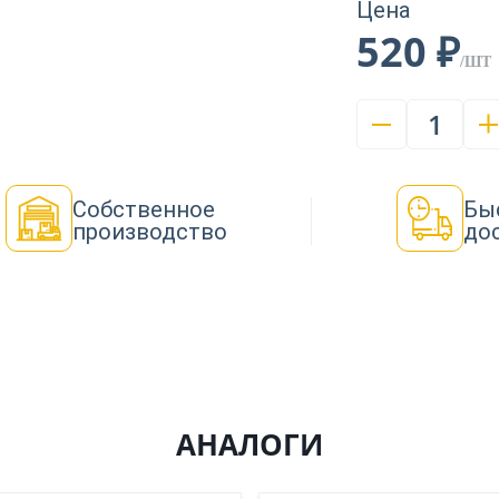
Цена
520 ₽
/ШТ
1
Собственное
Бы
производство
до
АНАЛОГИ