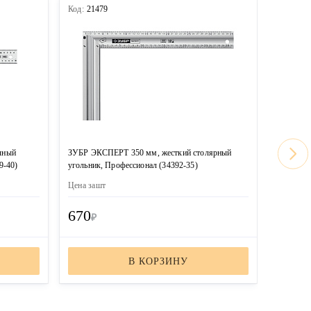
Код:
21479
Код:
213
чный
ЗУБР ЭКСПЕРТ 350 мм, жесткий столярный
ЗУБР 0,6
9-40)
угольник, Профессионал (34392-35)
стальной
60)
Цена за
шт
Цена за
ш
670
910
₽
₽
В КОРЗИНУ