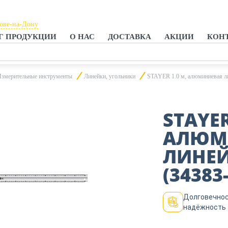
тове-на-Дону
Г ПРОДУКЦИИ
О НАС
ДОСТАВКА
АКЦИИ
КОН
тове-на-Дону
анроге
змерительные инструменты
Линейки, угольники
STAYER 1.0 м, алюминиевая лин
STAYER
АЛЮМ
ЛИНЕЙ
(34383
Долговечнос
надёжность