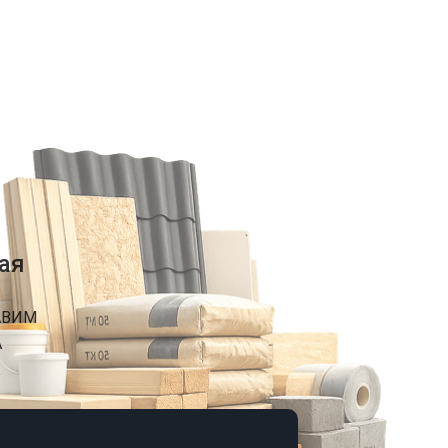
ая
АВИМ
А
К