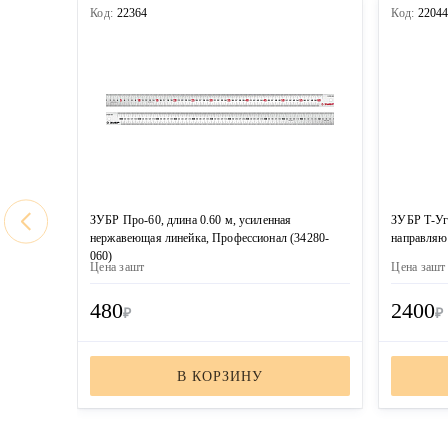
Код:
22364
Код:
2204
ЗУБР Про-60, длина 0.60 м, усиленная
ЗУБР Т-Уг
нержавеющая линейка, Профессионал (34280-
направляю
060)
Цена за
шт
Цена за
шт
480
2400
₽
₽
В КОРЗИНУ