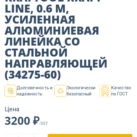
Пиломатериалы
LINE, 0.6 М,
УСИЛЕННАЯ
Декор
АЛЮМИНИЕВАЯ
ЛИНЕЙКА СО
СТАЛЬНОЙ
Изоляция
НАПРАВЛЯЮЩЕЙ
(34275-60)
Инструменты
Долговечность и
Экологически
Качество
надёжность
безопасный
по ГОСТ
Продукция из
дерева
Цена
3200 ₽
Строительство
/ШТ