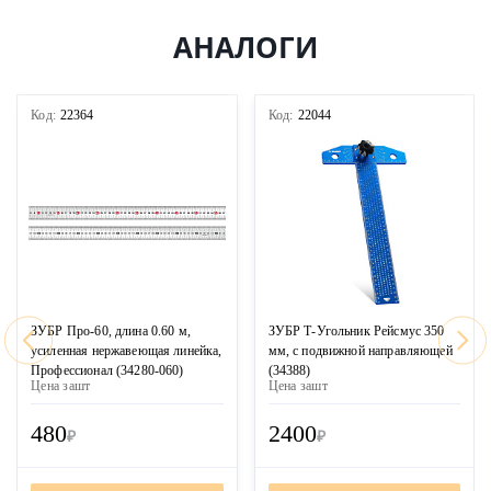
АНАЛОГИ
Код:
22364
Код:
22044
ЗУБР Про-60, длина 0.60 м,
ЗУБР Т-Угольник Рейсмус 350
усиленная нержавеющая линейка,
мм, с подвижной направляющей
Профессионал (34280-060)
(34388)
Цена за
шт
Цена за
шт
480
2400
₽
₽