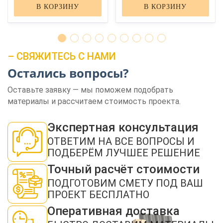
В КОРЗИНУ
В КОРЗИНУ
– СВЯЖИТЕСЬ С НАМИ
Остались вопросы?
ЗАКАЗАТЬ ЗВОНОК
Оставьте заявку — мы поможем подобрать
материалы и рассчитаем стоимость проекта.
Экспертная консультация
ОТВЕТИМ НА ВСЕ ВОПРОСЫ И
ПОДБЕРЁМ ЛУЧШЕЕ РЕШЕНИЕ
Точный расчёт стоимости
Нажимая кнопку "Отправить", я даю своё согласие на обработку моих
персональных данных в соответствии с ФЗ от 27.07.2006 № 152-ФЗ "О
ПОДГОТОВИМ СМЕТУ ПОД ВАШ
персональных данных", на условиях и для целей, определенных в
политикой
конфиденциальности
ПРОЕКТ БЕСПЛАТНО
ОТПРАВИТЬ
Оперативная доставка