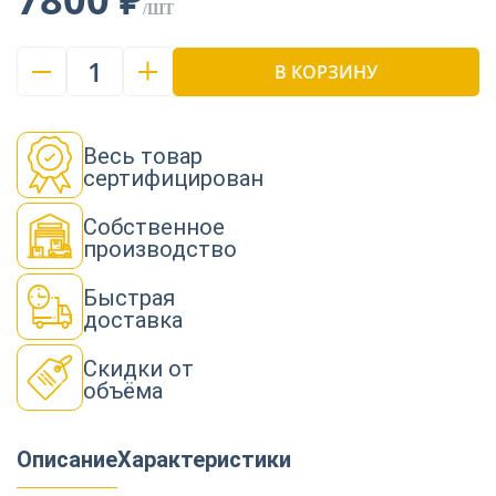
/ШТ
1
В КОРЗИНУ
Весь товар
сертифицирован
Собственное
производство
Быстрая
доставка
Скидки от
объёма
Описание
Характеристики