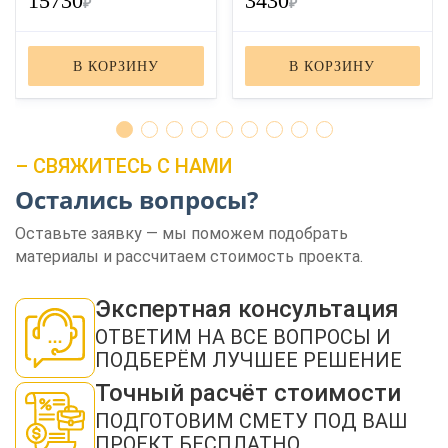
15730
3430
₽
₽
В КОРЗИНУ
В КОРЗИНУ
– СВЯЖИТЕСЬ С НАМИ
Остались вопросы?
ЗАКАЗАТЬ ЗВОНОК
Оставьте заявку — мы поможем подобрать
материалы и рассчитаем стоимость проекта.
Экспертная консультация
ОТВЕТИМ НА ВСЕ ВОПРОСЫ И
ПОДБЕРЁМ ЛУЧШЕЕ РЕШЕНИЕ
Нажимая кнопку "Отправить", я даю своё согласие на обработку моих
персональных данных в соответствии с ФЗ от 27.07.2006 № 152-ФЗ "О
Точный расчёт стоимости
персональных данных", на условиях и для целей, определенных в
политикой
конфиденциальности
ПОДГОТОВИМ СМЕТУ ПОД ВАШ
ПРОЕКТ БЕСПЛАТНО
ОТПРАВИТЬ