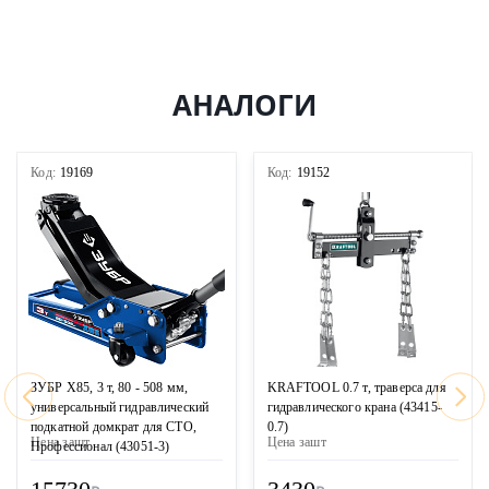
АНАЛОГИ
Код:
19169
Код:
19152
ЗУБР X85, 3 т, 80 - 508 мм,
KRAFTOOL 0.7 т, траверса для
универсальный гидравлический
гидравлического крана (43415-
подкатной домкрат для СТО,
0.7)
Цена за
шт
Цена за
шт
Профессионал (43051-3)