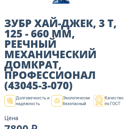
Пиломатериалы
ЗУБР ХАЙ-ДЖЕК, 3 Т,
Декор
125 - 660 ММ,
РЕЕЧНЫЙ
Изоляция
МЕХАНИЧЕСКИЙ
ДОМКРАТ,
Инструменты
ПРОФЕССИОНАЛ
(43045-3-070)
Продукция из
дерева
Долговечность и
Экологически
Качество
надёжность
безопасный
по ГОСТ
Строительство
Цена
7800 ₽